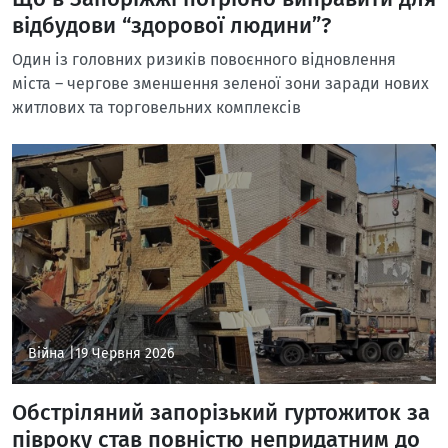
відбудови “здорової людини”?
Один із головних ризиків повоєнного відновлення
міста – чергове зменшення зеленої зони заради нових
житлових та торговельних комплексів
Війна |
19 Червня 2026
Обстріляний запорізький гуртожиток за
півроку став повністю непридатним до