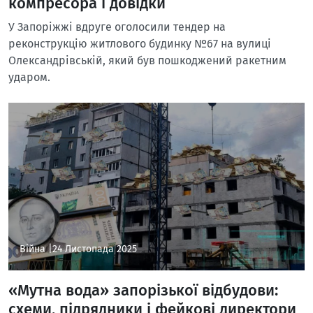
компресора і довідки
У Запоріжжі вдруге оголосили тендер на
реконструкцію житлового будинку №67 на вулиці
Олександрівській, який був пошкоджений ракетним
ударом.
Війна |
24 Листопада 2025
«Мутна вода» запорізької відбудови:
схеми, підрядники і фейкові директори