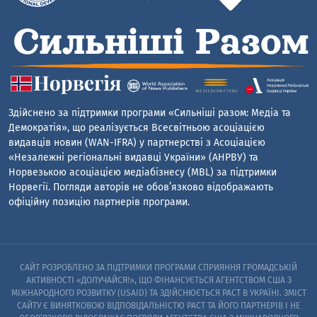
Здійснено за підтримки програми «Сильніші разом: Медіа та
Демократія», що реалізується Всесвітньою асоціацією
видавців новин (WAN-IFRA) у партнерстві з Асоціацією
«Незалежні регіональні видавці України» (АНРВУ) та
Норвезькою асоціацією медіабізнесу (MBL) за підтримки
Норвегії. Погляди авторів не обов’язково відображають
офіційну позицію партнерів програми.
САЙТ РОЗРОБЛЕНО ЗА ПІДТРИМКИ ПРОГРАМИ СПРИЯННЯ ГРОМАДСЬКІЙ
АКТИВНОСТІ «ДОЛУЧАЙСЯ!», ЩО ФІНАНСУЄТЬСЯ АГЕНТСТВОМ США З
МІЖНАРОДНОГО РОЗВИТКУ (USAID) ТА ЗДІЙСНЮЄТЬСЯ PACT В УКРАЇНІ. ЗМІСТ
САЙТУ Є ВИНЯТКОВОЮ ВІДПОВІДАЛЬНІСТЮ PACT ТА ЙОГО ПАРТНЕРІВ I НЕ