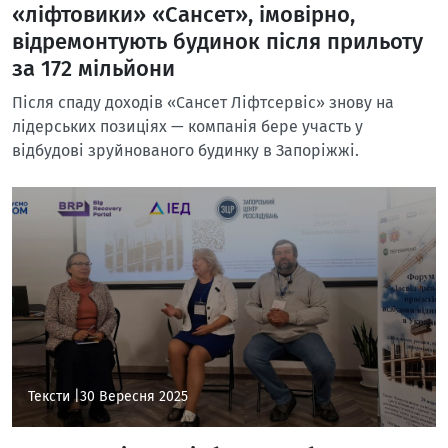
«ліфтовики» «Сансет», імовірно,
відремонтують будинок після прильоту
за 172 мільйони
Після спаду доходів «Сансет Ліфтсервіс» знову на
лідерських позиціях — компанія бере участь у
відбудові зруйнованого будинку в Запоріжжі.
Тексти |
30 Вересня 2025