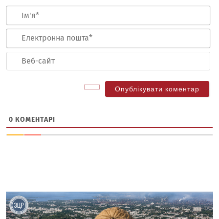
Ім
Ел
по
Ве
са
0
КОМЕНТАРІ