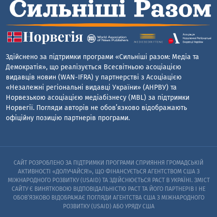
Здійснено за підтримки програми «Сильніші разом: Медіа та
Демократія», що реалізується Всесвітньою асоціацією
видавців новин (WAN-IFRA) у партнерстві з Асоціацією
«Незалежні регіональні видавці України» (АНРВУ) та
Норвезькою асоціацією медіабізнесу (MBL) за підтримки
Норвегії. Погляди авторів не обов’язково відображають
офіційну позицію партнерів програми.
САЙТ РОЗРОБЛЕНО ЗА ПІДТРИМКИ ПРОГРАМИ СПРИЯННЯ ГРОМАДСЬКІЙ
АКТИВНОСТІ «ДОЛУЧАЙСЯ!», ЩО ФІНАНСУЄТЬСЯ АГЕНТСТВОМ США З
МІЖНАРОДНОГО РОЗВИТКУ (USAID) ТА ЗДІЙСНЮЄТЬСЯ PACT В УКРАЇНІ. ЗМІСТ
САЙТУ Є ВИНЯТКОВОЮ ВІДПОВІДАЛЬНІСТЮ PACT ТА ЙОГО ПАРТНЕРІВ I НЕ
ОБОВ’ЯЗКОВО ВІДОБРАЖАЄ ПОГЛЯДИ АГЕНТСТВА США З МІЖНАРОДНОГО
РОЗВИТКУ (USAID) АБО УРЯДУ США