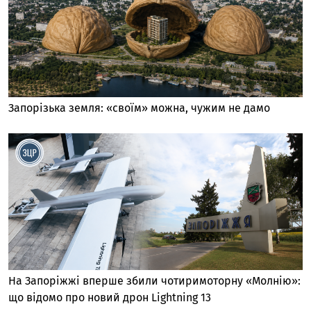
Запорізька земля: «своїм» можна, чужим не дамо
На Запоріжжі вперше збили чотиримоторну «Молнію»:
що відомо про новий дрон Lightning 13