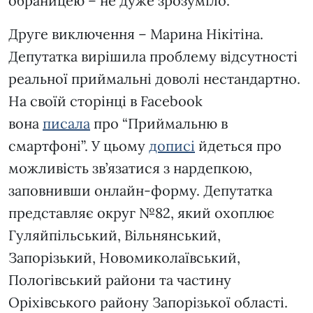
обраницею – не дуже зрозуміло.
Друге виключення – Марина Нікітіна.
Депутатка вирішила проблему відсутності
реальної приймальні доволі нестандартно.
На своїй сторінці в Facebook
вона
писала
про “Приймальню в
смартфоні”. У цьому
дописі
йдеться про
можливість зв’язатися з нардепкою,
заповнивши онлайн-форму. Депутатка
представляє округ №82, який охоплює
Гуляйпільський, Вільнянський,
Запорізький, Новомиколаївський,
Пологівський райони та частину
Оріхівського району Запорізької області.