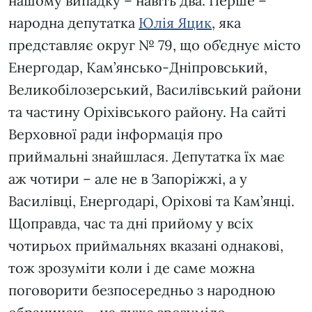
нашому випадку – навіть два. Перше –
народна депутатка
Юлія Яцик
, яка
представляє округ № 79, що об’єднує місто
Енергодар, Кам’янсько-Дніпровський,
Великобілозерський, Василівський райони
та частину Оріхівського району. На сайті
Верховної ради інформація про
приймальні знайшлася. Депутатка їх має
аж чотири – але не в Запоріжжі, а у
Василівці, Енергодарі, Оріхові та Кам’янці.
Щоправда, час та дні прийому у всіх
чотирьох приймальнях вказані однакові,
тож зрозуміти коли і де саме можна
поговорити безпосередньо з народною