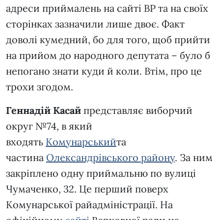
адреси приймалень на сайті ВР та на своїх
сторінках зазначили лише двоє. Факт
доволі кумедний, бо для того, щоб прийти
на прийом до народного депутата – було б
непогано знати куди й коли. Втім, про це
трохи згодом.
Геннадій Касай
представляє виборчий
округ №74, в який
входять
Комунарський
та
частина
Олександрівського району
. За ним
закріплено одну приймальню по вулиці
Чумаченко, 32. Це перший поверх
Комунарської райадміністрації. На