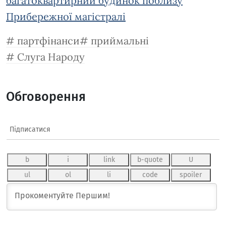
багатоквартирний будинок поблизу
Прибережної магістралі
партфінанси
приймальні
Слуга Народу
Обговорення
Підписатися