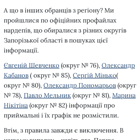
А що в інших обранців з регіону? Ми
пройшлися по офіційних профайлах
нардепів, що обиралися з різних округів
Запорізької області в пошуках цієї
інформації.
Євгеній Шевченко
(округ № 76),
Олександр
Кабанов
( округ № 85),
Сергій Мінько
(
округ № 80),
Олександр Пономарьов
(округ
№ 78),
Павло Мельник
(округ № 81),
Марина
Нікітіна
(округ № 82) інформації про
приймальні і їх графік не розмістили.
Втім, з правила завжди є виключення. В