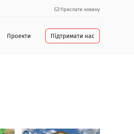
Прислати новину
Проекти
Підтримати нас