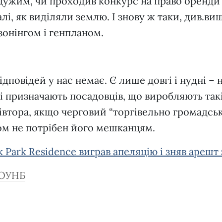
йдужим, чи проходив конкурс на право оренди 
галі, як виділяли землю. І знову ж таки, див.ви
 зонінгом і генпланом.
ідповідей у нас немає. Є лише довгі і нудні – 
кі призначають посадовців, що виробляють так
півтора, якщо черговий “торгівельно громадсь
ом не потрібен його мешканцям.
 Park Residence виграв апеляцію і зняв арешт
ОУНБ