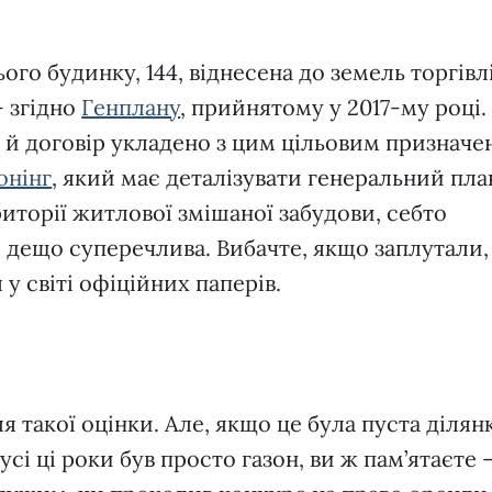
го будинку, 144, віднесена до земель торгівлі
– згідно
Генплану
, прийнятому у 2017-му році. 
 й договір укладено з цим цільовим призначе
онінг
, який має деталізувати генеральний пла
риторії житлової змішаної забудови, себто
 дещо суперечлива. Вибачте, якщо заплутали,
я у світі офіційних паперів.
я такої оцінки. Але, якщо це була пуста ділянк
усі ці роки був просто газон, ви ж пам’ятаєте 