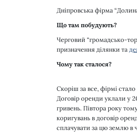
Дніпровська фірма “Долина”
Що там побудують?
Черговий “громадсько-торг
призначення ділянки та
де
Чому так сталося?
Скоріш за все, фірмі стал
Договір оренди уклали у 20
гривень. Півтора року том
коригувань в договір орен
сплачувати за цю землю в ч