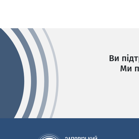
Ви під
Ми п