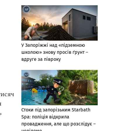
У Запоріжжі над «підземною
школою» знову просів ґрунт –
вдруге за півроку
тисяч
я
Стоки під запорізьким Starbath
ь
Spa: поліція відкрила
провадження, але що розслідує –
невідомо