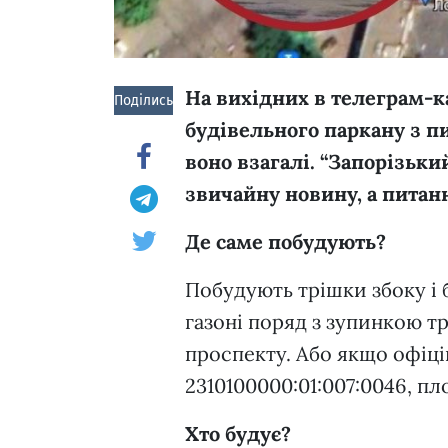
На вихідних в телеграм-к
Поділись!
будівельного паркану з пи
воно взагалі. “Запорізьк
звичайну новину, а питан
Де саме побудують?
Побудують трішки збоку і 
газоні поряд з зупинкою т
проспекту. Або якщо офіці
2310100000:01:007:0046, пл
Хто будує?