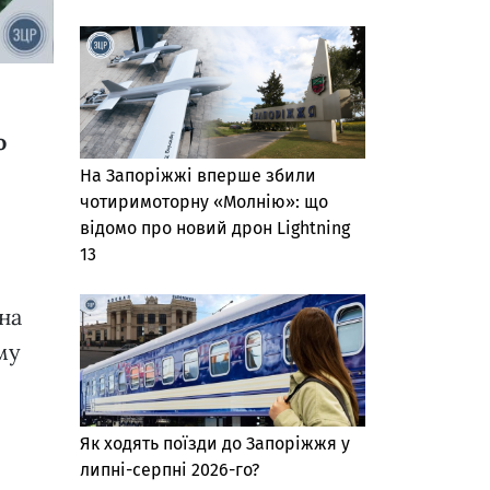
о
На Запоріжжі вперше збили
чотиримоторну «Молнію»: що
відомо про новий дрон Lightning
13
на
му
Як ходять поїзди до Запоріжжя у
липні-серпні 2026-го?