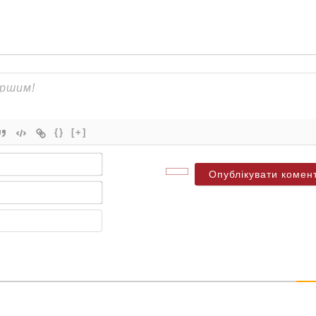
{}
[+]
Ім'я*
Електронна
пошта*
Веб-
сайт