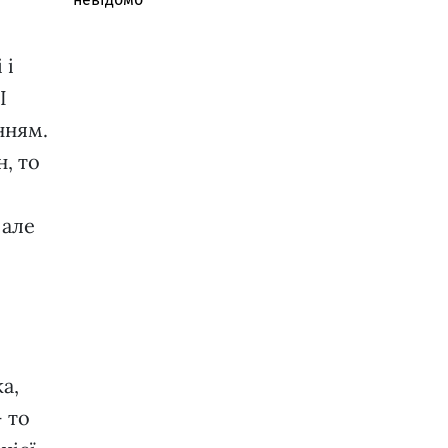
 і
І
нням.
н, то
 але
а,
– то