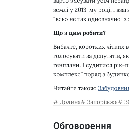
варто з’ясувати усім неба
землі у 2013-му році, і вза
“всьо не так однозначно” з
Що з цим робити?
Вибачте, коротких чітких в
голосувати за депутатів, я
генплани. І судитися рік-
комплекс” поряд з будинк
Читайте також:
Забудовник
Долина
Запоріжжя
З
Обговорення