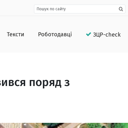
Тексти
Роботодавці
ЗЦР-check
вився поряд з