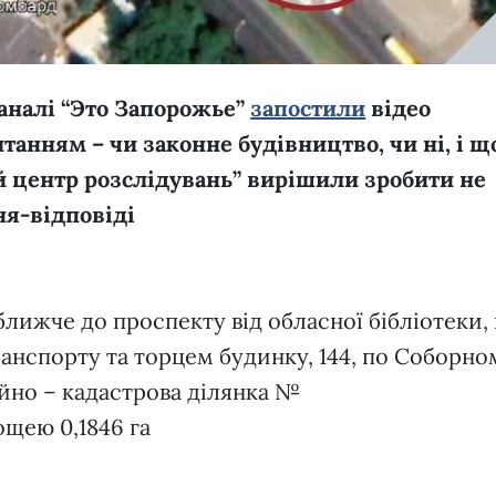
аналі “Это Запорожье”
запостили
відео
танням – чи законне будівництво, чи ні, і щ
ий центр розслідувань” вирішили зробити не
ня-відповіді
ближче до проспекту від обласної бібліотеки, 
ранспорту та торцем будинку, 144, по Соборно
йно – кадастрова ділянка №
ощею 0,1846 га