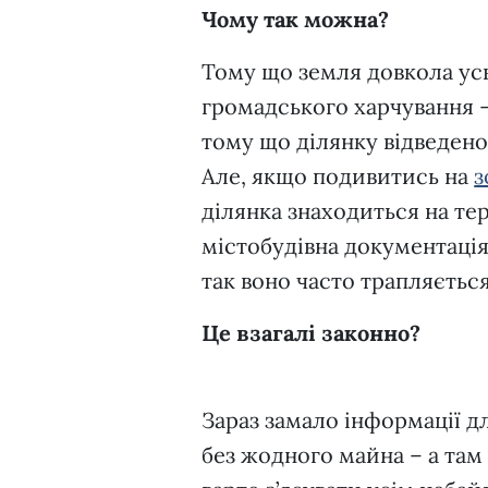
Чому так можна?
Тому що земля довкола усьо
громадського харчування 
тому що ділянку відведено
Але, якщо подивитись на
з
ділянка знаходиться на те
містобудівна документація
так воно часто трапляєтьс
Це взагалі законно?
Зараз замало інформації дл
без жодного майна – а там 