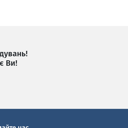
дувань!
є Ви!
майте нас