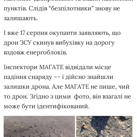
пунктів. Слідів “безпілотники” знову не
залишають.
І вже 17 серпня окупанти заявляють, що
дрон ЗСУ скинув вибухівку на дорогу
вздовж енергоблоків.
Інспектори МАГАТЕ відвідали місце
падіння снаряду –- і дійсно знайшли
залишки дрона. Але МАГАТЕ не пише, чий
то дрон. Згідно з цими фото, він взагалі не
може бути ідентифікований.