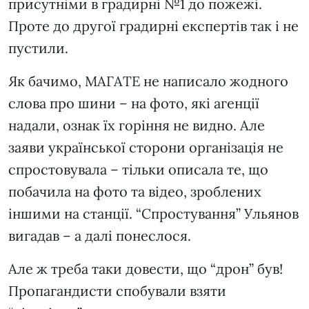
присутніми в градирні №1 до пожежі.
Проте до другої градирні експертів так і не
пустили.
Як бачимо, МАГАТЕ не написало жодного
слова про шини – на фото, які агенції
надали, ознак їх горіння не видно. Але
заяви української сторони організація не
спростовувала – тільки описала те, що
побачила на фото та відео, зроблених
іншими на станції. “Спростування” Ульянов
вигадав – а далі понеслося.
Але ж треба таки довести, що “дрон” був!
Пропагандисти спобували взяти