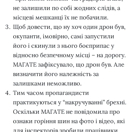
не залишили по собі жодних слідів, а
місцеві мешканці їх не побачили.
Щоб довести, що ну хоч один дрон був,
окупанти, імовірно, самі запустили
його і скинули з нього боєприпас у
відносно безпечному місці – на дорогу.
МАГАТЕ зафіксувало, що дрон був. Але
визначити його належність за
залишками неможливо.
Тим часом пропагандисти
практикуються у “накручуванні” брехні.
Оскільки МАГАТЕ не повідомила про
ознаки горіння шин на фото і відео, які
для інспекторів зробили працівники