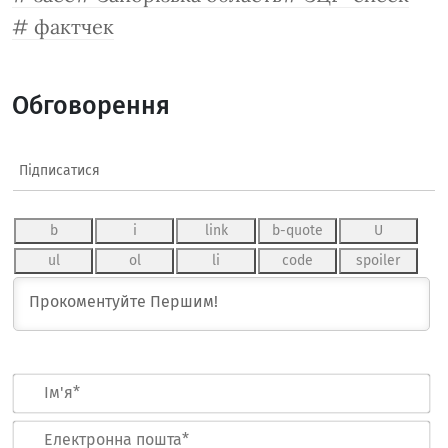
фактчек
Обговорення
Підписатися
Ім
Ел