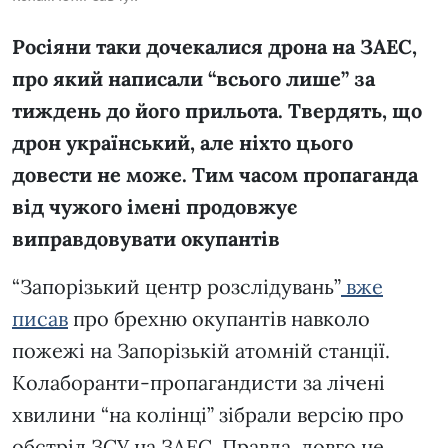
Росіяни таки дочекалися дрона на ЗАЕС,
про який написали “всього лише” за
тиждень до його прильота. Твердять, що
дрон український, але ніхто цього
довести не може. Тим часом пропаганда
від чужого імені продовжує
виправдовувати окупантів
“Запорізький центр розслідувань”
вже
писав
про брехню окупантів навколо
пожежі на Запорізькій атомній станції.
Колаборанти-пропагандисти за лічені
хвилини “на колінці” зібрали версію про
обстріл ЗСУ на ЗАЕС. Правда, довго не