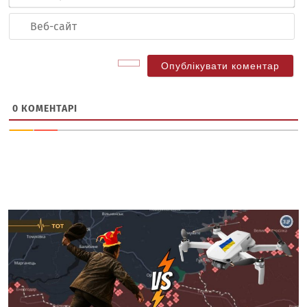
по
Ве
са
0
КОМЕНТАРІ