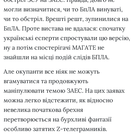
могли визначитися, чи то БпЛА винуваті,
чи то обстріл. Врешті решт, зупинилися на
БпЛА. Проте вистава не вдалася: спочатку
українські есперти спростували цю версію,
ну а потім спостерігачі МАГАТЕ не
знайшли на місці подій слідів БПЛА.
Але окупанти все ніяк не можуть
вгамуватися та продовжують
маніпулювати темою ЗАЕС. На цих заявах
можна легко відстежити, як відносно
невелика початкова брехня
перетворюється на бурхливі фантазії
особливо затятих Z-телеграмників.