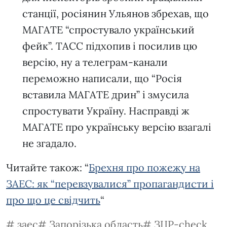
станції, росіянин Ульянов збрехав, що
МАГАТЕ “спростувало український
фейк”. ТАСС підхопив і посилив цю
версію, ну а телеграм-канали
переможно написали, що “Росія
вставила МАГАТЕ дрин” і змусила
спростувати Україну. Насправді ж
МАГАТЕ про українську версію взагалі
не згадало.
Читайте також: “
Брехня про пожежу на
ЗАЕС: як “перевзувалися” пропагандисти і
про що це свідчить
“
заес
Запорізька область
ЗЦР-check