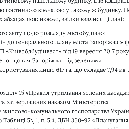
в типовому панельному будинку, а 15 квадраті
ою гостинною кімнатою у такому ж будинку. Ц
х абзацах пояснюємо, звідки взялися ці дані:
го звіту щодо розгляду містобудівної
ін до генерального плану міста Запоріжжя» ф
 «Київоблбудінвест» від 19 вересня 2017 рок
но, що в м.Запоріжжя під зеленими
ористування лише 617 га, що складає 7,94 кв. 
озділу 15 «Правил утримання зелених насадж
», затверджених наказом Міністерства
та житлово-комунального господарства Україн
 Таблиці 5\.1. п. 5.4. ДБН 360-92 «Планування 