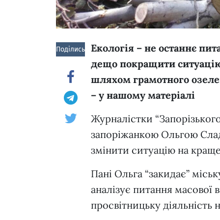
Екологія – не останнє пит
Поділись!
дещо покращити ситуацію
шляхом грамотного озелен
– у нашому матеріалі
Журналістки “Запорізького
запоріжанкою Ольгою Слад
змінити ситуацію на кращ
Пані Ольга “закидає” міськ
аналізує питання масової 
просвітницьку діяльність 