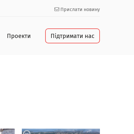
Прислати новину
Проекти
Підтримати нас