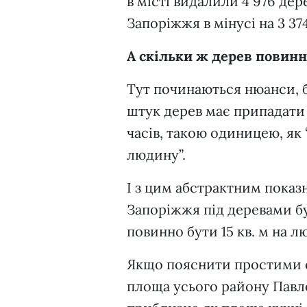
в місті видалили 4 976 дер
Запоріжжя в мінусі на 3 37
А скільки ж дерев повинн
Тут починаються нюанси, б
штук дерев має припадати 
часів, такою одиницею, як
людину”.
І з цим абстрактним показн
Запоріжжя під деревами бул
повинно бути 15 кв. м на 
Якщо пояснити простими сл
площа усього району Павло