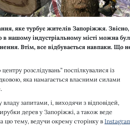
ання, яке турбує жителів Запоріжжя. Звісно,
 в нашому індустріальному місті можна бул
ення. Втім, все відбувається навпаки. Що н
 центру розслідувань” поспілкувалися із
ковою, яка намагається власними силами
е.
у владу запитами, і, виходячи з відповідей,
вирубки дерев у Запоріжжі, а також веде
на цю тему, ведучи окрему сторінку в
Instagra