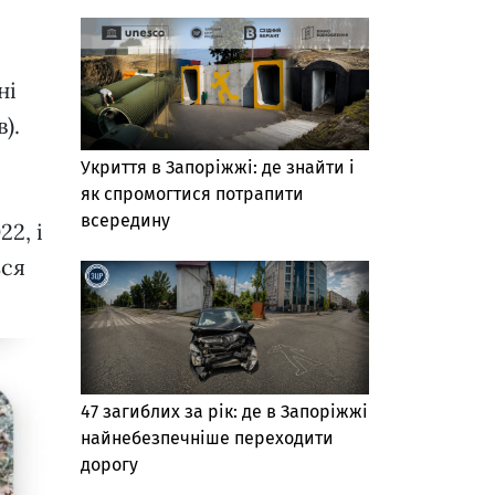
і
ні
).
Укриття в Запоріжжі: де знайти і
як спромогтися потрапити
всередину
2, і
ься
47 загиблих за рік: де в Запоріжжі
найнебезпечніше переходити
дорогу