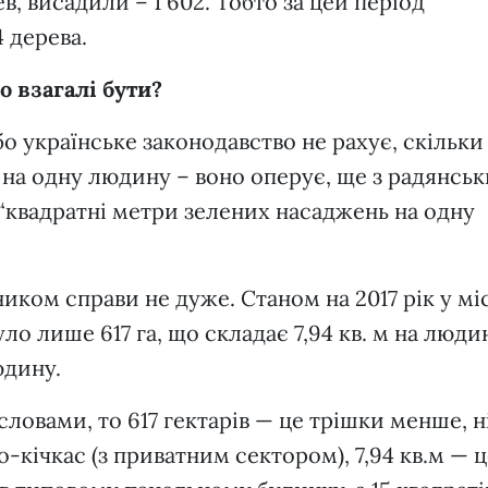
ев, висадили – 1 602. Тобто за цей період
4 дерева.
о взагалі бути?
о українське законодавство не рахує, скільки
на одну людину – воно оперує, ще з радянсь
 “квадратні метри зелених насаджень на одну
иком справи не дуже. Станом на 2017 рік у мі
о лише 617 га, що складає 7,94 кв. м на людин
людину.
овами, то 617 гектарів — це трішки менше, н
-кічкас (з приватним сектором), 7,94 кв.м — 