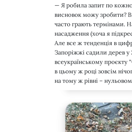
— Я робила запит по кожном
висновок можу зробити? Ві
часто грають термінами. Н
насадження (хоча я підкре
Але все ж тенденція в циф
Запоріжжі садили дерев у 2
всеукраїнському проєкту “
в цьому ж році зовсім нічо
на тому ж рівні – нульовом