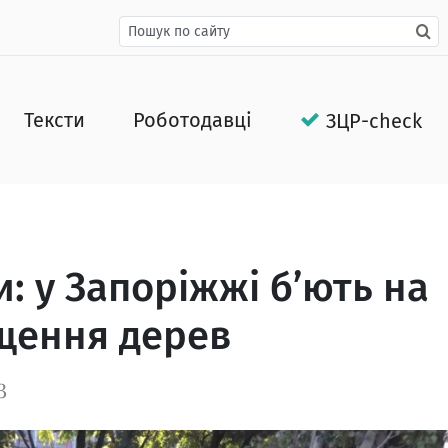
Тексти
Роботодавці
ЗЦР-check
: у Запоріжжі б’ють на
щення дерев
3