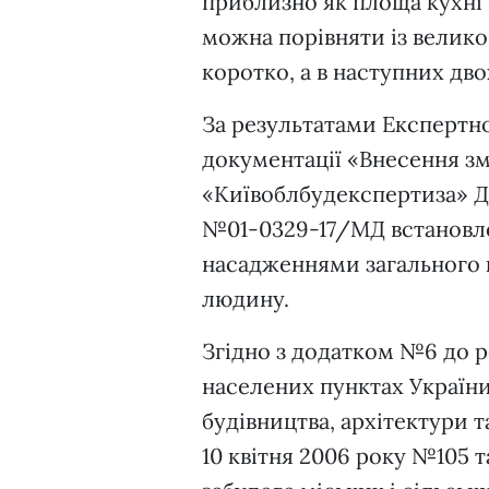
приблизно як площа кухні 
можна порівняти із велик
коротко, а в наступних дво
За результатами Експертно
документації «Внесення зм
«Київоблбудекспертиза» ДП
№01-0329-17/МД встановле
насадженнями загального к
людину.
Згідно з додатком №6 до р
населених пунктах України
будівництва, архітектури 
10 квітня 2006 року №105 та