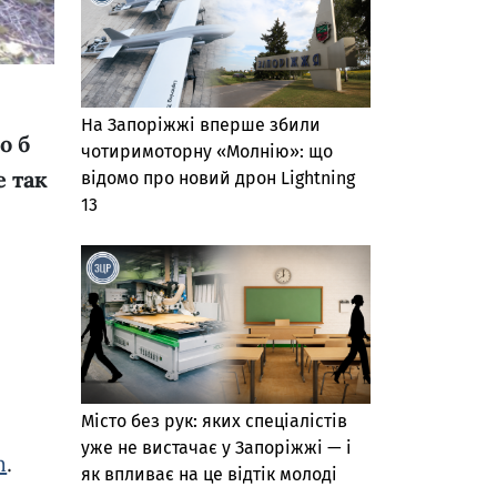
На Запоріжжі вперше збили
о б
чотиримоторну «Молнію»: що
е так
відомо про новий дрон Lightning
13
Місто без рук: яких спеціалістів
уже не вистачає у Запоріжжі — і
m
.
як впливає на це відтік молоді