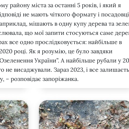
у району міста за останні 5 років, і який я
дповіді не мають чіткого формату і посадовц
априклад, мішають в одну купу дерева та зеле
слювала, що мої запити стосуються саме дерев
рах все одно прослідковується: найбільше в
020 році. Як я розумію, це було завдяки
Озеленення України”. А найбільше рубали у 202
го не висаджували. Зараз 2023, і все залишаєт
у, – розповідає запоріжанка.