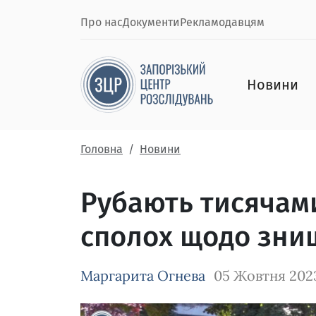
Про нас
Документи
Рекламодавцям
Новини
Головна
Новини
Рубають тисячами
сполох щодо зни
Маргарита Огнева
05 Жовтня 202
Зображення завантажується