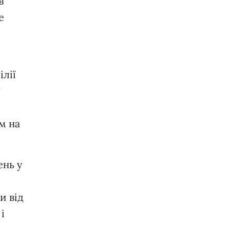
в
е
ілії
у
м на
ень у
и від
і