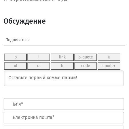
Обсуждение
Подписаться
Ім
Ел
по
Ве