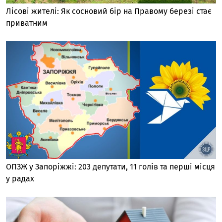
Лісові жителі: Як сосновий бір на Правому березі стає
приватним
ОПЗЖ у Запоріжжі: 203 депутати, 11 голів та перші місця
у радах