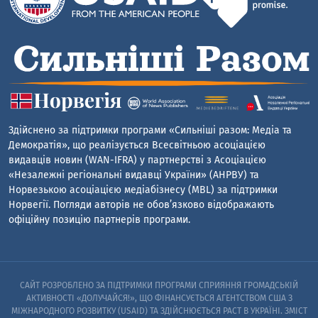
Здійснено за підтримки програми «Сильніші разом: Медіа та
Демократія», що реалізується Всесвітньою асоціацією
видавців новин (WAN-IFRA) у партнерстві з Асоціацією
«Незалежні регіональні видавці України» (АНРВУ) та
Норвезькою асоціацією медіабізнесу (MBL) за підтримки
Норвегії. Погляди авторів не обов’язково відображають
офіційну позицію партнерів програми.
САЙТ РОЗРОБЛЕНО ЗА ПІДТРИМКИ ПРОГРАМИ СПРИЯННЯ ГРОМАДСЬКІЙ
АКТИВНОСТІ «ДОЛУЧАЙСЯ!», ЩО ФІНАНСУЄТЬСЯ АГЕНТСТВОМ США З
МІЖНАРОДНОГО РОЗВИТКУ (USAID) ТА ЗДІЙСНЮЄТЬСЯ PACT В УКРАЇНІ. ЗМІСТ