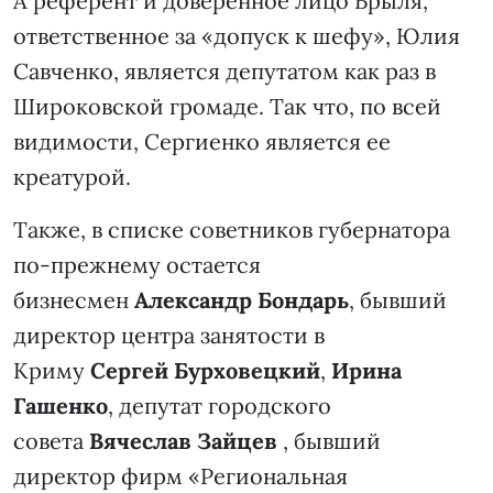
А референт и доверенное лицо Брыля,
ответственное за «допуск к шефу», Юлия
Савченко, является депутатом как раз в
Широковской громаде. Так что, по всей
видимости, Сергиенко является ее
креатурой.
Также, в списке советников губернатора
по-прежнему остается
бизнесмен
Александр Бондарь
, бывший
директор центра занятости в
Криму
Сергей Бурховецкий
,
Ирина
Гашенко
, депутат городского
совета
Вячеслав Зайцев
, бывший
директор фирм «Региональная