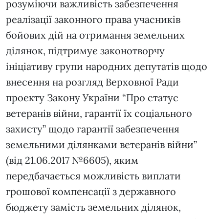
розуміючи важливість забезпечення
реалізації законного права учасників
бойових дій на отримання земельних
ділянок, підтримує законотворчу
ініціативу групи народних депутатів щодо
внесення на розгляд Верховної Ради
проекту Закону України “Про статус
ветеранів війни, гарантії їх соціального
захисту” щодо гарантії забезпечення
земельними ділянками ветеранів війни”
(від 21.06.2017 №6605), яким
передбачається можливість виплати
грошової компенсації з державного
бюджету замість земельних ділянок,