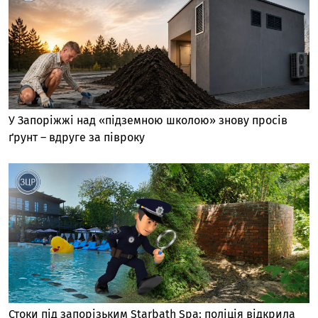
У Запоріжжі над «підземною школою» знову просів
ґрунт – вдруге за півроку
Стоки під запорізьким Starbath Spa: поліція відкрила