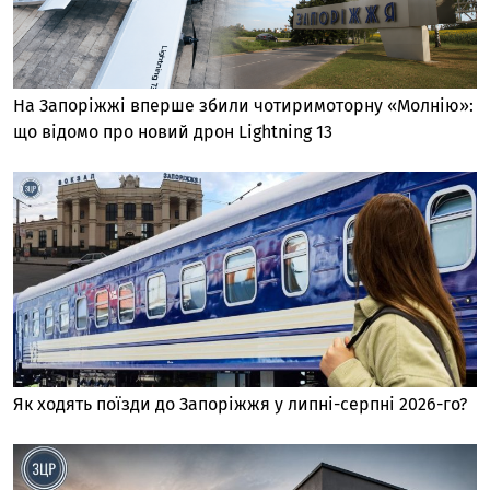
На Запоріжжі вперше збили чотиримоторну «Молнію»:
що відомо про новий дрон Lightning 13
Як ходять поїзди до Запоріжжя у липні-серпні 2026-го?