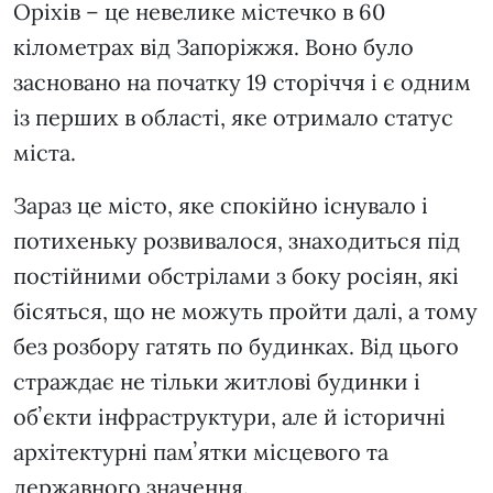
Оріхів – це невелике містечко в 60
кілометрах від Запоріжжя. Воно було
засновано на початку 19 сторіччя і є одним
із перших в області, яке отримало статус
міста.
Зараз це місто, яке спокійно існувало і
потихеньку розвивалося, знаходиться під
постійними обстрілами з боку росіян, які
бісяться, що не можуть пройти далі, а тому
без розбору гатять по будинках. Від цього
страждає не тільки житлові будинки і
обʼєкти інфраструктури, але й історичні
архітектурні памʼятки місцевого та
державного значення.