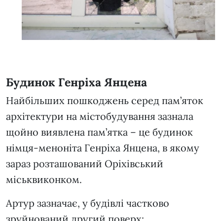
Будинок Генріха Янцена
Найбільших пошкоджень серед пам’яток
архітектури на містобудування зазнала
щойно виявлена пам’ятка – це будинок
німця-меноніта Генріха Янцена, в якому
зараз розташований Оріхівський
міськвиконком.
Артур зазначає, у будівлі частково
зруйнований другий поверх: