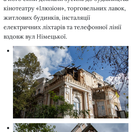
кінотеатру «Ілюзіон», торговельних лавок,
житлових будинків, інсталяції
електричних ліхтарів та телефонної лінії
вздовж вул Німецької.
Ф