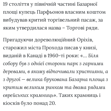
19 століття у північній частині Базарної
площі купець Парфьонов власним коштом
вибудував критий торгівельний пасаж, за
яким утвердилася назва – Торгові ряди.
Пригадуючи дореволюційний Оріхів,
старожил міста Прохода писав у книзі,
виданій в Канаді в 1960-ті роки: «…
Біля
собору був з однієї сторони парк з гарними
деревами, в якому відпочивали християни, а
з другої — велика брукована Базарна площа з
критим великим ринком та двома рядами
єврейських крамниць
». Таких крамниць і
кіосків було понад 20.