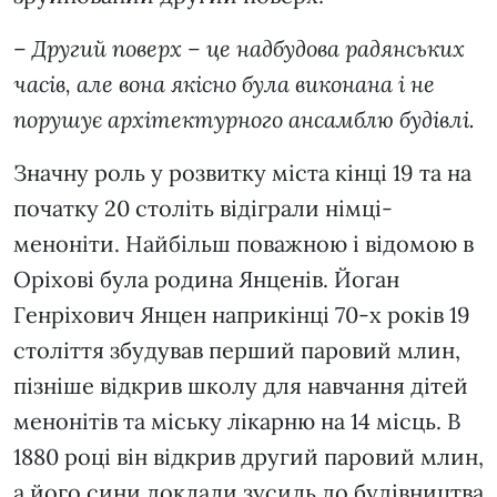
–
Другий поверх – це надбудова радянських
часів, але вона якісно була виконана і не
порушує архітектурного ансамблю будівлі.
Значну роль у розвитку міста кінці 19 та на
початку 20 століть відіграли німці-
меноніти. Найбільш поважною і відомою в
Оріхові була родина Янценів. Йоган
Генріхович Янцен наприкінці 70-х років 19
століття збудував перший паровий млин,
пізніше відкрив школу для навчання дітей
менонітів та міську лікарню на 14 місць. В
1880 році він відкрив другий паровий млин,
а його сини доклали зусиль до будівництва