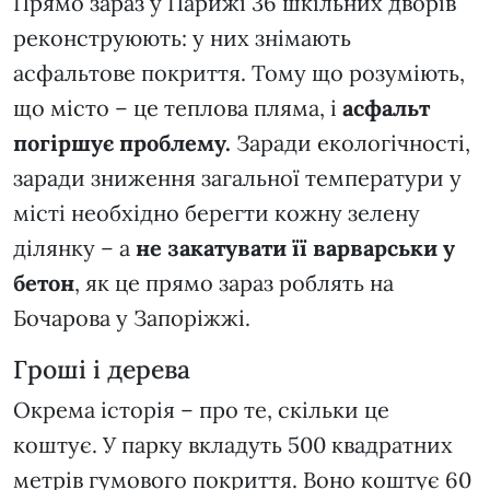
Прямо зараз у Парижі 36 шкільних дворів
реконструюють: у них знімають
асфальтове покриття. Тому що розуміють,
що місто – це теплова пляма, і
асфальт
погіршує проблему.
Заради екологічності,
заради зниження загальної температури у
місті необхідно берегти кожну зелену
ділянку – а
не закатувати її варварськи у
бетон
, як це прямо зараз роблять на
Бочарова у Запоріжжі.
Гроші і дерева
Окрема історія – про те, скільки це
коштує. У парку вкладуть 500 квадратних
метрів гумового покриття. Воно коштує 60