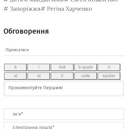
Запоріжжя
Регіна Харченко
Обговорення
Підписатися
Ім
Ел