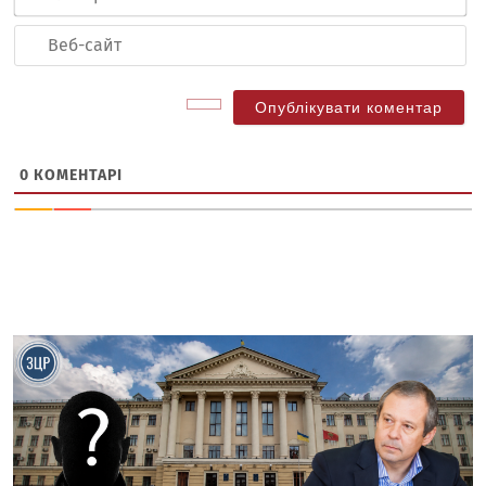
по
Ве
са
0
КОМЕНТАРІ