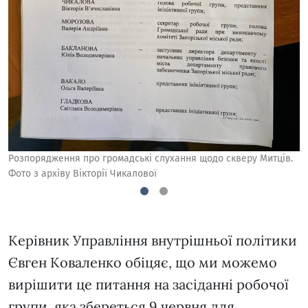
.
Розпорядження про громадські слухання щодо скверу Митців.
Р
Фото з архіву Вікторії Чикалової
Ф
1
2
Керівник Управління внутрішньої політики
Євген Коваленко обіцяє, що ми можемо
вирішити це питання на засіданні робочої
групи, яка збереться 9 червня для