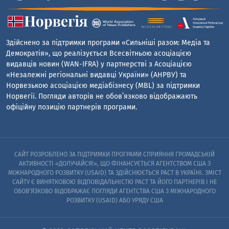
Здійснено за підтримки програми «Сильніші разом: Медіа та
Демократія», що реалізується Всесвітньою асоціацією
видавців новин (WAN-IFRA) у партнерстві з Асоціацією
«Незалежні регіональні видавці України» (АНРВУ) та
Норвезькою асоціацією медіабізнесу (MBL) за підтримки
Норвегії. Погляди авторів не обов’язково відображають
офіційну позицію партнерів програми.
САЙТ РОЗРОБЛЕНО ЗА ПІДТРИМКИ ПРОГРАМИ СПРИЯННЯ ГРОМАДСЬКІЙ
АКТИВНОСТІ «ДОЛУЧАЙСЯ!», ЩО ФІНАНСУЄТЬСЯ АГЕНТСТВОМ США З
МІЖНАРОДНОГО РОЗВИТКУ (USAID) ТА ЗДІЙСНЮЄТЬСЯ PACT В УКРАЇНІ. ЗМІСТ
САЙТУ Є ВИНЯТКОВОЮ ВІДПОВІДАЛЬНІСТЮ PACT ТА ЙОГО ПАРТНЕРІВ I НЕ
ОБОВ’ЯЗКОВО ВІДОБРАЖАЄ ПОГЛЯДИ АГЕНТСТВА США З МІЖНАРОДНОГО
РОЗВИТКУ (USAID) АБО УРЯДУ США