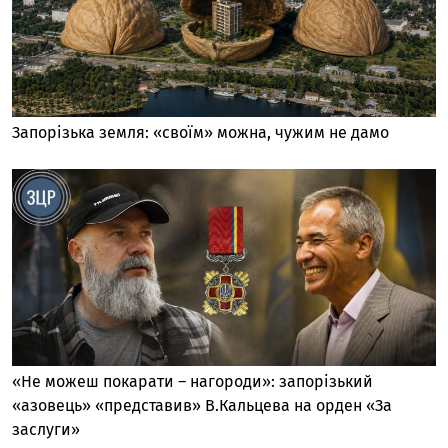
Запорізька земля: «своїм» можна, чужим не дамо
«Не можеш покарати – нагороди»: запорізький
«азовець» «представив» В.Кальцева на орден «За
заслуги»