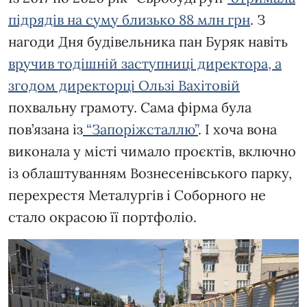
підрядів на суму близько 88 млн грн
. З
нагоди Дня будівельника пан Буряк навіть
вручив тодішній заступниці директора, а
згодом директорці Ользі Вахітовій
похвальну грамоту. Сама фірма була
пов’язана із
“Запоріжсталлю”
. І хоча вона
виконала у місті чимало проєктів, включно
із облаштуванням Вознесенівського парку,
перехрестя Металургів і Соборного не
стало окрасою її портфоліо.