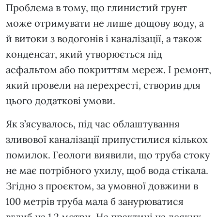
Проблема в тому, що глинистий грунт
може отримувати не лише дощову воду, а
й витоки з водогонів і каналізації, а також
конденсат, який утворюється під
асфальтом або покриттям мереж. І ремонт,
який провели на перехресті, створив для
цього додаткові умови.
Як з’ясувалось, під час облаштування
зливової каналізації припустилися кількох
помилок. Геологи виявили, що труба стоку
не має потрібного ухилу, щоб вода стікала.
Згідно з проєктом, за умовної довжини в
100 метрів труба мала б занурюватися
вглиб на 1,2 метри. На практиці на деяких