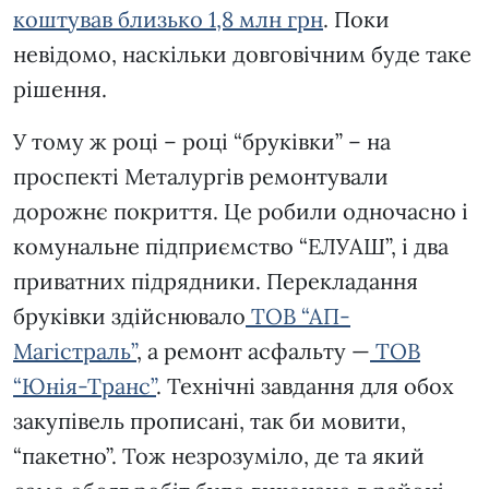
коштував близько 1,8 млн грн
. Поки
невідомо, наскільки довговічним буде таке
рішення.
У тому ж році – році “бруківки” – на
проспекті Металургів ремонтували
дорожнє покриття. Це робили одночасно і
комунальне підприємство “ЕЛУАШ”, і два
приватних підрядники. Перекладання
бруківки здійснювало
ТОВ “АП-
Магістраль”
, а ремонт асфальту —
ТОВ
“Юнія-Транс”
. Технічні завдання для обох
закупівель прописані, так би мовити,
“пакетно”. Тож незрозуміло, де та який