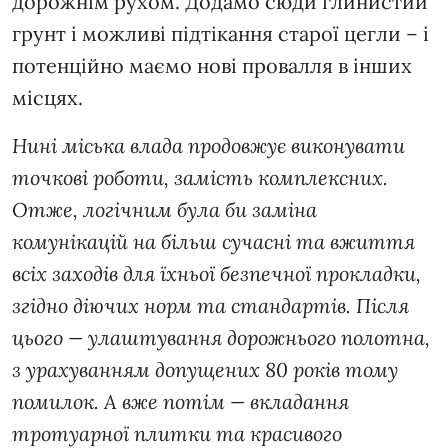
дорожнім рухом. Додамо сюди глинистий
грунт і можливі підтікання старої цегли – і
потенційно маємо нові провалля в інших
місцях.
Нині міська влада продовжує виконувати
точкові роботи, замість комплексних.
Отже, логічним була би заміна
комунікацій на більш сучасні та вжиття
всіх заходів для їхньої безпечної прокладки,
згідно діючих норм та стандартів. Після
цього — улаштування дорожнього полотна,
з урахуванням допущених 80 років тому
помилок. А вже потім — вкладання
тротуарної плитки та красивого