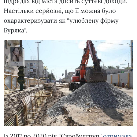
підрядах від міста досить суттєві доходи.
Настільки серйозні, що її можна було
охарактеризувати як “улюблену фірму
Буряка”.
Із 2017 по 2020 рік “Євробудгруп”
отримала