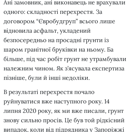
Ані замовник, ані виконавець не врахували
одного: складності перехрестя. За
договором “Євробудгруп” всього лише
відновила асфальт, укладений
безпосередньо на просадні грунти із
шаром гранітної бруківки на ньому. Ба
більше, під час робіт грунт не утрамбували
належним чином. Як з’ясувала експертиза
пізніше, були й інші недоліки.
В результаті перехрестя почало
руйнуватися вже наступного року. 14
липня 2020 року, як ми вже писали, грунт
знову сильно просів. Це був той рідкісний
випадок, коли від підрядника у Запоріжжі