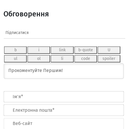
Обговорення
Підписатися
Ім
Ел
по
Ве
са