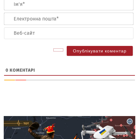
Ім
Ел
по
Ве
са
0
КОМЕНТАРІ