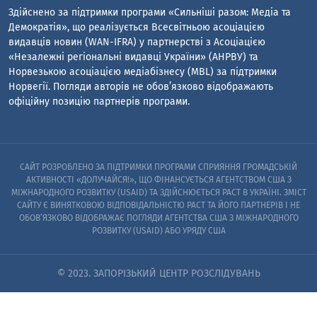
Здійснено за підтримки програми «Сильніші разом: Медіа та
Демократія», що реалізується Всесвітньою асоціацією
видавців новин (WAN-IFRA) у партнерстві з Асоціацією
«Незалежні регіональні видавці України» (АНРВУ) та
Норвезькою асоціацією медіабізнесу (MBL) за підтримки
Норвегії. Погляди авторів не обов’язково відображають
офіційну позицію партнерів програми.
САЙТ РОЗРОБЛЕНО ЗА ПІДТРИМКИ ПРОГРАМИ СПРИЯННЯ ГРОМАДСЬКІЙ
АКТИВНОСТІ «ДОЛУЧАЙСЯ!», ЩО ФІНАНСУЄТЬСЯ АГЕНТСТВОМ США З
МІЖНАРОДНОГО РОЗВИТКУ (USAID) ТА ЗДІЙСНЮЄТЬСЯ PACT В УКРАЇНІ. ЗМІСТ
САЙТУ Є ВИНЯТКОВОЮ ВІДПОВІДАЛЬНІСТЮ PACT ТА ЙОГО ПАРТНЕРІВ I НЕ
ОБОВ’ЯЗКОВО ВІДОБРАЖАЄ ПОГЛЯДИ АГЕНТСТВА США З МІЖНАРОДНОГО
РОЗВИТКУ (USAID) АБО УРЯДУ США
© 2023. ЗАПОРІЗЬКИЙ ЦЕНТР РОЗСЛІДУВАНЬ