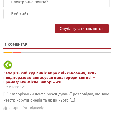
по
Ве
са
1
КОМЕНТАР
Запорізький суд виніс вирок військовому, який
неодноразово виписував винагороди синові –
Громадське Місце Запоріжжя
01.11.2023 10:29
[…] “Запорізький центр розслідувань” розповідав, що таке
Реєстр корупціонерів та як до нього […]
Відповідь
0