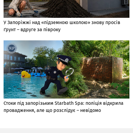
У Запоріжжі над «підземною школою» знову просів
ґрунт – вдруге за півроку
Стоки під запорізьким Starbath Spa: поліція відкрила
провадження, але що розслідує – невідомо