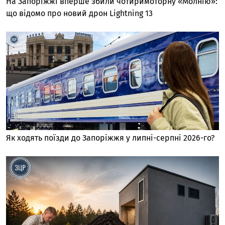
На Запоріжжі вперше збили чотиримоторну «Молнію»:
що відомо про новий дрон Lightning 13
Як ходять поїзди до Запоріжжя у липні-серпні 2026-го?