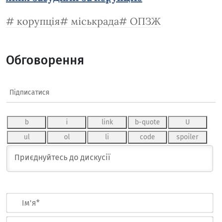
корупція
міськрада
ОПЗЖ
Обговорення
Підписатися
Ім
Ел