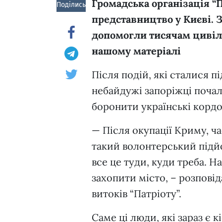
Громадська організація “П
Поділись!
представництво у Києві. 
допомогли тисячам цивіль
нашому матеріалі
Після подій, які сталися п
небайдужі запоріжці почал
боронити українські корд
— Після окупації Криму, ч
такий волонтерський підйо
все це туди, куди треба. Н
захопити місто, – розповід
витоків “Патріоту”.
Саме ці люди, які зараз є 