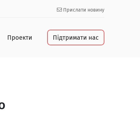
Прислати новину
Проекти
Підтримати нас
о