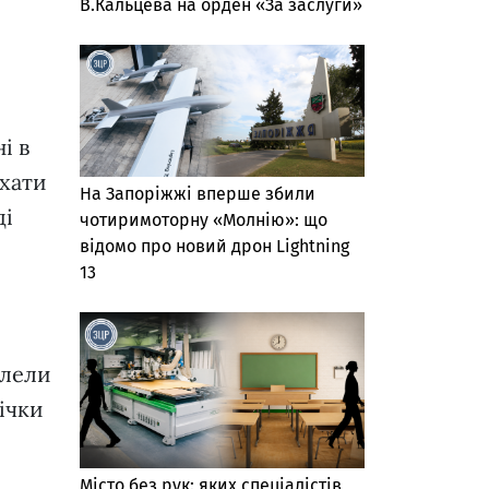
В.Кальцева на орден «За заслуги»
і в
ихати
На Запоріжжі вперше збили
ді
чотиримоторну «Молнію»: що
відомо про новий дрон Lightning
13
плели
ічки
Місто без рук: яких спеціалістів