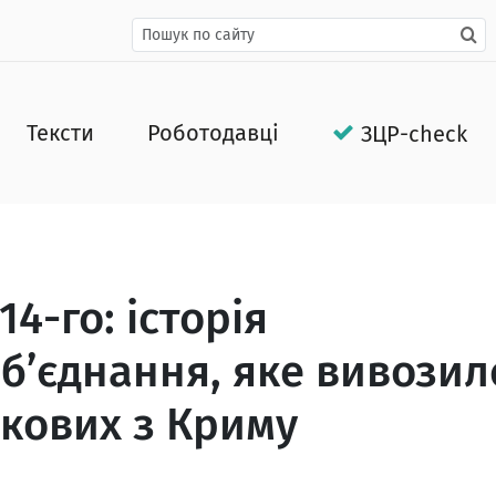
Тексти
Роботодавці
ЗЦР-check
4-го: історія
б’єднання, яке вивозил
ькових з Криму