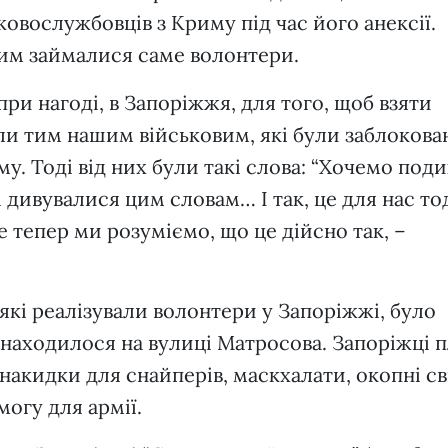
ковослужбовців з Криму під час його анексії.
цим займалися саме волонтери.
и нагоді, в Запоріжжя, для того, щоб взяти
ли тим нашим військовим, які були заблокован
у. Тоді від них були такі слова: “Хочемо под
 дивувалися цим словам… І так, це для нас то
е тепер ми розуміємо, що це дійсно так, –
які реалізували волонтери у Запоріжжі, було
 знаходилося на вулиці Матросова. Запоріжці 
 накидки для снайперів, маскхалати, окопні св
могу для армії.