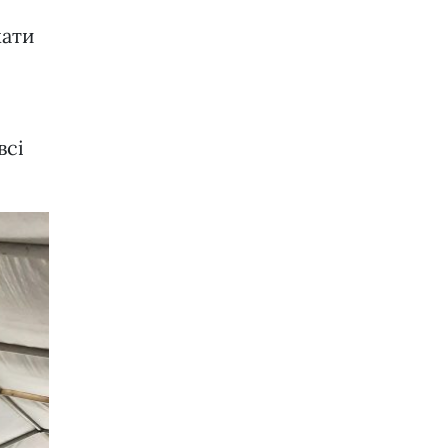
хати
всі