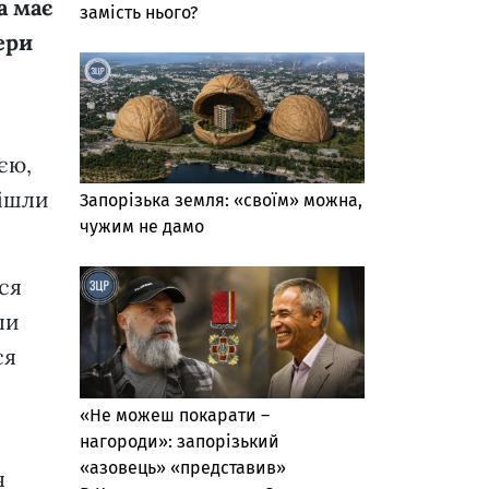
а має
замість нього?
ери
ією,
пішли
Запорізька земля: «своїм» можна,
чужим не дамо
ся
ли
ся
«Не можеш покарати –
нагороди»: запорізький
«азовець» «представив»
я