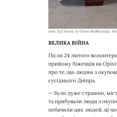
Інна Лук’янова та Ганна Майборода. Фо
ВЕЛИКА ВІЙНА
Після 24 лютого волонтери
прийому біженців на Оріхі
про те, що людям з окупова
сусіднього Дніпра.
— Було дуже страшно, міс
та прибували люди з окупо
побачили цих людей, ці поб