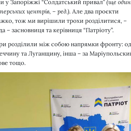
и у Запоріжжі “Солдатський привал”
(ще один
ерських центрів, – ред.).
Але два проєкти
ажко, тож ми вирішили трохи розділитися, –
а – засновниця та керівниця “Патріоту”.
три розділили між собою напрямки фронту: о
неччину та Луганщину, інша – за Маріупольски
ове тощо.