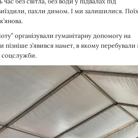
час без світла, без води у підвалах під
виїздили, пахли димом. І ми залишилися. Пої
к’янова.
оту” організували гуманітарну допомогу на
хи пізніше з’явився намет, в якому перебували 
а соцслужби.