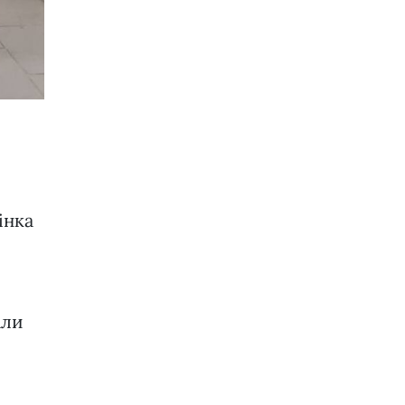
інка
али