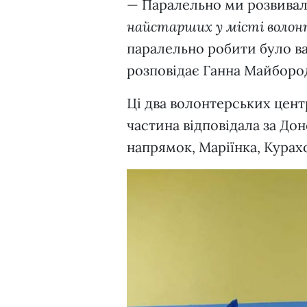
— Паралельно ми розвивал
найстарших у місті волонт
паралельно робити було в
розповідає Ганна Майбород
Ці два волонтерських цен
частина відповідала за До
напрямок, Маріїнка, Курах