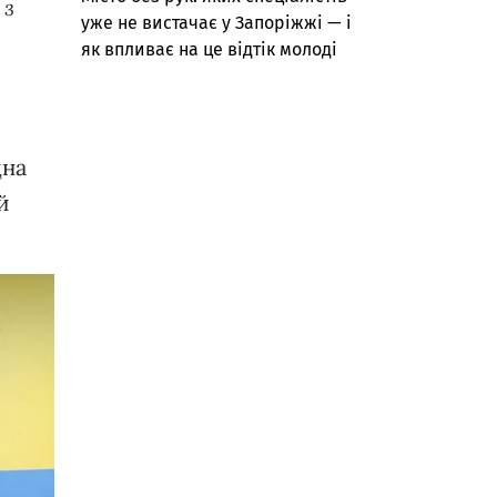
 з
уже не вистачає у Запоріжжі — і
як впливає на це відтік молоді
дна
й