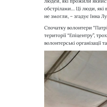
людей, які прожили якийсь 
обстрілами… Ці люди, які 
не змогли, – згадує Інна Лу
Спочатку волонтери “Патрі
території “Епіцентру”, тро
волонтерські організації т