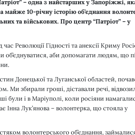
атріот” – одна з найстарших у Запоріжжі, як
За майже 10-річну історію об’єднання волонт
них та військових. Про центр “Патріот” – у
ід час Революції Гідності та анексії Криму Рос
и об’єднуватися, аби допомагати людям, що 
они.
астин Донецької та Луганської областей, почав
м. Ми збирали гроші, діставали речі, відвози
аші були і в Маріуполі, коли росіяни намагали
ає Інна Лук’янова – волонтерка, що стояла у
кістяком волонтерського об’єднання, займалис