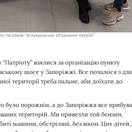
то: Facebook “Всеукраїнське об’єднання Патріот”
 “Патріоту” взялися за організацію пункту
вському шосе у Запоріжжі. Все почалося з дзв
ної території треба пальне, аби доїхати до
то було порожнім, а до Запоріжжя все прибув
ваних територій. Ми привезли той бензин,
иті машини, обстріляні, без вікон. Цих дітей,