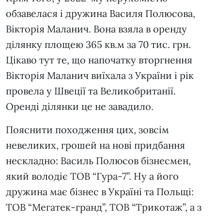
обзавелася і дружина Василя Полюсова,
Вікторія Маланич. Вона взяла в оренду
ділянку площею 365 кв.м за 70 тис. грн.
Цікаво тут те, що напочатку вторгнення
Вікторія Маланич виїхала з України і рік
провела у Швеції та Великобританії.
Оренді ділянки це не завадило.
Пояснити походження цих, зовсім
невеликих, грошей на нові придбання
нескладно: Василь Полюсов бізнесмен,
який володіє ТОВ “Гура-7”. Ну а його
дружина має бізнес в Україні та Польщі:
ТОВ “Мегатек-гранд”, ТОВ “Трикотаж”, а з