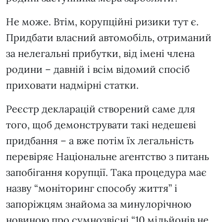
Не може. Втім, корупційні ризики тут є.
Придбати власний автомобіль, отриманий
за нелегальні прибутки, від імені члена
родини – давній і всім відомий спосіб
приховати надмірні статки.
Реєстр декларацій створений саме для
того, щоб демонструвати такі недешеві
придбання – а вже потім їх легальність
перевіряє Національне агентство з питань
запобігання корупції. Така процедура має
назву “моніторинг способу життя” і
запоріжцям знайома за минулорічною
новиною про сумнозвісні “10 мільйонів не