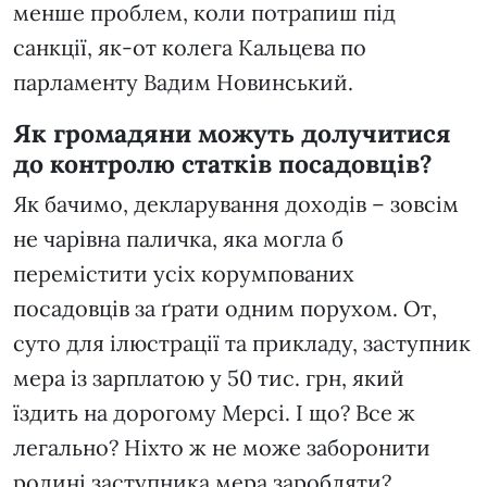
менше проблем, коли потрапиш під
санкції, як-от колега Кальцева по
парламенту Вадим Новинський.
Як громадяни можуть долучитися
до контролю статків посадовців?
Як бачимо, декларування доходів – зовсім
не чарівна паличка, яка могла б
перемістити усіх корумпованих
посадовців за ґрати одним порухом. От,
суто для ілюстрації та прикладу, заступник
мера із зарплатою у 50 тис. грн, який
їздить на дорогому Мерсі. І що? Все ж
легально? Ніхто ж не може заборонити
родині заступника мера заробляти?