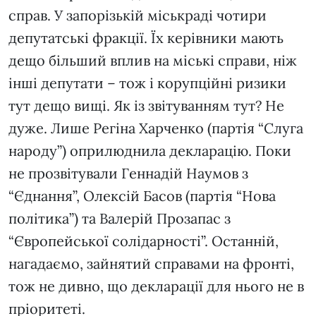
справ. У запорізькій міськраді чотири
депутатські фракції. Їх керівники мають
дещо більший вплив на міські справи, ніж
інші депутати – тож і корупційні ризики
тут дещо вищі. Як із звітуванням тут? Не
дуже. Лише Регіна Харченко (партія “Слуга
народу”) оприлюднила декларацію. Поки
не прозвітували Геннадій Наумов з
“Єднання”, Олексій Басов (партія “Нова
політика”) та Валерій Прозапас з
“Європейської солідарності”. Останній,
нагадаємо, зайнятий справами на фронті,
тож не дивно, що декларації для нього не в
пріоритеті.