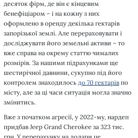
десяток фірм, де він є кінцевим
бенефіціаром – і на кожну з них
оформлено в оренду декілька гектарів
запорізької землі. Але перераховувати і
досліджувати його земельні активи – то
вже справа на окрему статтю чималих
розмірів. За нашими підрахунками ще
шестирічної давнини, сукупно під його
контролем знаходилось
до 70 гектарів
по
місту, але за ці часи ситуація могла значно
змінитись.
Вже з початком агресії, у 2022-му, нардеп
придбав Jeep Grand Cherokee за 323 тис.
грн. У перерахунку на долари це