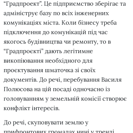
“Градпроект”. Це підприємство зберігає та
адмініструє базу по всіх інженерних
комунікаціях міста. Коли бізнесу треба
підключення до комунікацій під час
якогось будівництва чи ремонту, то в
“Градпроєкті” дають легітимне
викопіювання необхідного для
проєктування шматочка зі своїх
документів. До речі, перебування Василя
Полюсова на цій посаді одночасно із
головуванням у земельній комісії створює
конфлікт інтересів.
До речі, скуповувати землю у
прифронтових громадах нині у тренді.