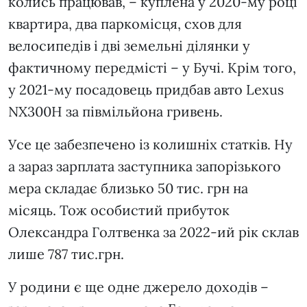
колись працював, – куплена у 2020-му році
квартира, два паркомісця, схов для
велосипедів і дві земельні ділянки у
фактичному передмісті – у Бучі. Крім того,
у 2021-му посадовець придбав авто Lexus
NX300H за півмільйона гривень.
Усе це забезпечено із колишніх статків. Ну
а зараз зарплата заступника запорізького
мера складає близько 50 тис. грн на
місяць. Тож особистий прибуток
Олександра Голтвенка за 2022-ий рік склав
лише 787 тис.грн.
У родини є ще одне джерело доходів –