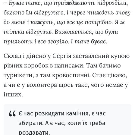
–
Буває таке, що приїжджають підрозділи,
багато їм відгружаю, і через тиждень знову
до мене і кажуть, що все це потрібно. Я ж
тільки відгрузив. Виявляється, що були
прильоти і все згоріло. І таке буває.
Склад і дійсно у Сергія заставлений купою
різних коробок з написами. Там бачимо
турнікети, а там кровоспинні. Стає цікаво,
а чи є у волонтера щось таке, чого немає у
інших.
Є час розкидати каміння, є час
збирати. А є час, коли їх треба
роздавати.