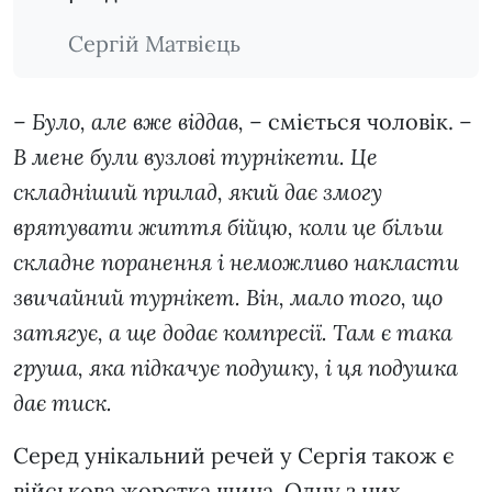
Сергій Матвієць
–
Було, але вже віддав, –
сміється чоловік.
–
В мене були вузлові турнікети. Це
складніший прилад, який дає змогу
врятувати життя бійцю, коли це більш
складне поранення і неможливо накласти
звичайний турнікет. Він, мало того, що
затягує, а ще додає компресії. Там є така
груша, яка підкачує подушку, і ця подушка
дає тиск.
Серед унікальний речей у Сергія також є
військова жорстка шина. Одну з них