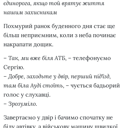
єдинорога, якщо той врятує життя
нашим захисникам
Похмурий ранок буденного дня стає ще
більш неприємним, коли з неба починає
накрапати дощик.
–
Так, ми вже біля АТБ
, – телефонуємо
Сергію.
–
Добре, заходьте у двір, перший підʼїзд,
там біла Ауді стоїть
, – чується бадьорий
голос у слухавці.
–
Зрозуміло
.
Завертаємо у двір і бачимо спочатку не
білу автівку, а військову машину швидкої