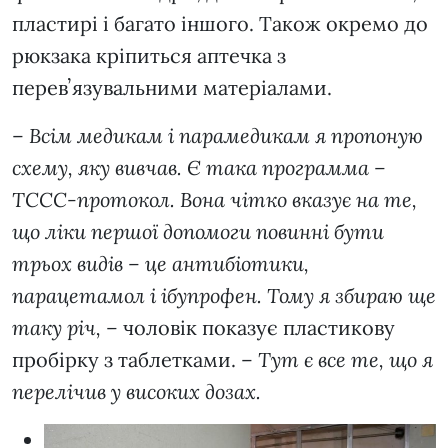
пластирі і багато іншого. Також окремо до
рюкзака кріпиться аптечка з
перевʼязувальними матеріалами.
–
Всім медикам і парамедикам я пропоную
схему, яку вивчав. Є така программа –
ТССС-протокол. Вона чітко вказує на те,
що ліки першої допомоги повинні бути
трьох видів – це антибіотики,
парацетамол і ібупрофен. Тому я збираю ще
таку річ, –
чоловік показує пластикову
пробірку з таблетками. –
Тут є все те, що я
перелічив у високих дозах.