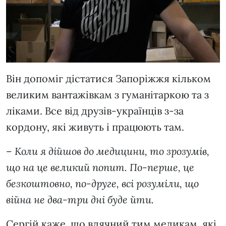
Він допоміг дістатися Запоріжжя кільком
великим вантажівкам з гуманітаркою та з
ліками. Все від друзів-українців з-за
кордону, які живуть і працюють там.
–
Коли я дійшов до медицини, то зрозумів,
що на це великий попит. По-перше, це
безкоштовно, по-друге, всі розуміли, що
війна не два-три дні буде йти.
Сергій каже, що вдячний тим медикам, які