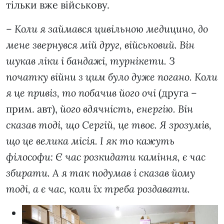
тільки вже військову.
–
Коли я займався цивільною медицино, до
мене звернувся мій друг, військовий. Він
шукав ліки і бандажі, турнікети. З
початку війни з цим було дуже погано. Коли
я це привіз, то побачив його очі
(друга –
прим. авт),
його вдячність, енергію. Він
сказав тоді, що Сергій, це твоє. Я зрозумів,
що це велика місія. І як то кажуть
філософи: Є час розкидати каміння, є час
збирати. А я так подумав і сказав йому
тоді, а є час, коли їх треба роздавати.