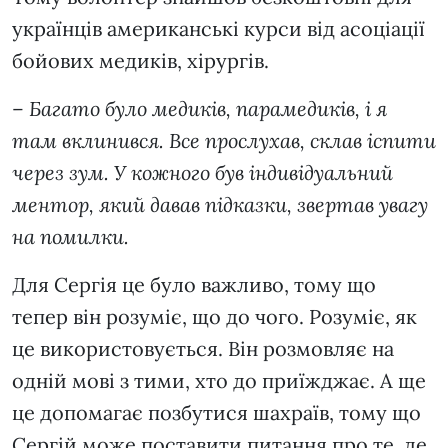
українців американські курси від асоціації
бойових медиків, хірургів.
–
Багато було медиків, парамедиків, і я
там вклинився. Все прослухав, склав іспити
через зум. У кожного був індивідуальний
ментор, який давав підказки, звертав увагу
на помилки.
Для Сергія це було важливо, тому що
тепер він розуміє, що до чого. Розуміє, як
це використовується. Він розмовляє на
одній мові з тими, хто до приїжджає. А ще
це допомагає позбутися шахраїв, тому що
Сергій може поставити питання про те, де