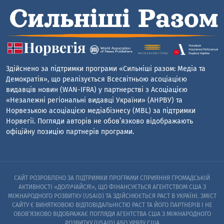
Здійснено за підтримки програми «Сильніші разом: Медіа та
Демократія», що реалізується Всесвітньою асоціацією
видавців новин (WAN-IFRA) у партнерстві з Асоціацією
«Незалежні регіональні видавці України» (АНРВУ) та
Норвезькою асоціацією медіабізнесу (MBL) за підтримки
Норвегії. Погляди авторів не обов’язково відображають
офіційну позицію партнерів програми.
САЙТ РОЗРОБЛЕНО ЗА ПІДТРИМКИ ПРОГРАМИ СПРИЯННЯ ГРОМАДСЬКІЙ
АКТИВНОСТІ «ДОЛУЧАЙСЯ!», ЩО ФІНАНСУЄТЬСЯ АГЕНТСТВОМ США З
МІЖНАРОДНОГО РОЗВИТКУ (USAID) ТА ЗДІЙСНЮЄТЬСЯ PACT В УКРАЇНІ. ЗМІСТ
САЙТУ Є ВИНЯТКОВОЮ ВІДПОВІДАЛЬНІСТЮ PACT ТА ЙОГО ПАРТНЕРІВ I НЕ
ОБОВ’ЯЗКОВО ВІДОБРАЖАЄ ПОГЛЯДИ АГЕНТСТВА США З МІЖНАРОДНОГО
РОЗВИТКУ (USAID) АБО УРЯДУ США