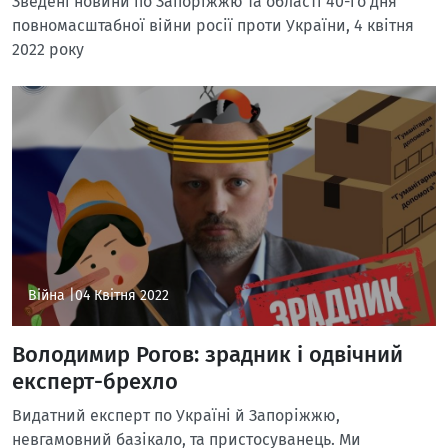
Зведені новини по Запоріжжю та області 40-го дня
повномасштабної війни росії проти України, 4 квітня
2022 року
Війна |
04 Квітня 2022
Володимир Рогов: зрадник і одвічний
експерт-брехло
Видатний експерт по Україні й Запоріжжю,
невгамовний базікало, та пристосуванець. Ми