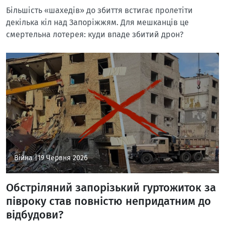
Більшість «шахедів» до збиття встигає пролетіти
декілька кіл над Запоріжжям. Для мешканців це
смертельна лотерея: куди впаде збитий дрон?
Війна |
19 Червня 2026
Обстріляний запорізький гуртожиток за
півроку став повністю непридатним до
відбудови?