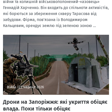
війни та колишній військовополонений-«азовець»
Геннадій Харченко. Він входить до спільноти активістів,
які борються за збереження скверу Тарасова від
забудови. Фірма, пов’язана із Володимиром
Кальцевим, орендує землю під зеленою зоною …
Війна |
22 Червня 2026
Дрони на Запоріжжя: які укриття обіцяє
влада. Поки тільки обіцяє