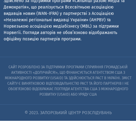
Здійснено за підтримки програми «Сильніші разом: Медіа та
Демократія», що реалізується Всесвітньою асоціацією
видавців новин (WAN-IFRA) у партнерстві з Асоціацією
«Незалежні регіональні видавці України» (АНРВУ) та
Норвезькою асоціацією медіабізнесу (MBL) за підтримки
Норвегії. Погляди авторів не обов’язково відображають
офіційну позицію партнерів програми.
САЙТ РОЗРОБЛЕНО ЗА ПІДТРИМКИ ПРОГРАМИ СПРИЯННЯ ГРОМАДСЬКІЙ
АКТИВНОСТІ «ДОЛУЧАЙСЯ!», ЩО ФІНАНСУЄТЬСЯ АГЕНТСТВОМ США З
МІЖНАРОДНОГО РОЗВИТКУ (USAID) ТА ЗДІЙСНЮЄТЬСЯ PACT В УКРАЇНІ. ЗМІСТ
САЙТУ Є ВИНЯТКОВОЮ ВІДПОВІДАЛЬНІСТЮ PACT ТА ЙОГО ПАРТНЕРІВ I НЕ
ОБОВ’ЯЗКОВО ВІДОБРАЖАЄ ПОГЛЯДИ АГЕНТСТВА США З МІЖНАРОДНОГО
РОЗВИТКУ (USAID) АБО УРЯДУ США
© 2023. ЗАПОРІЗЬКИЙ ЦЕНТР РОЗСЛІДУВАНЬ