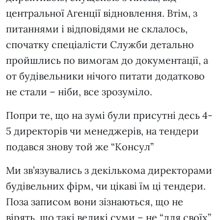
центральної Агенції відновлення. Втім, з
питаннями і відповідями не склалось,
спочатку спеціалісти Служби детально
пройшлись по вимогам до документації, а
от будівельники нічого питати додатково
не стали – ніби, все зрозуміло.
Попри те, що на зумі були присутні десь 4-
5 директорів чи менеджерів, на тендери
подався знову той же “Консул”
Ми зв’язувались з декількома директорами
будівельних фірм, чи цікаві їм ці тендери.
Поза записом вони зізнаються, що не
вірять, що такі великі суми – не “для своїх”,