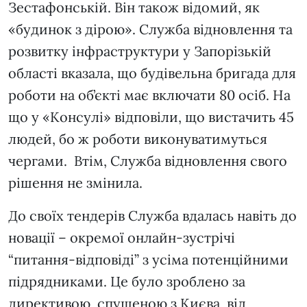
Зестафонській. Він також відомий, як
«будинок з дірою». Служба відновлення та
розвитку інфраструктури у Запорізькій
області вказала, що будівельна бригада для
роботи на об’єкті має включати 80 осіб. На
що у «Консулі» відповіли, що вистачить 45
людей, бо ж роботи виконуватимуться
чергами. Втім, Служба відновлення свого
рішення не змінила.
До своїх тендерів Служба вдалась навіть до
новації – окремої онлайн-зустрічі
“питання-відповіді” з усіма потенційними
підрядниками. Це було зроблено за
директивою, спущеною з Києва, від