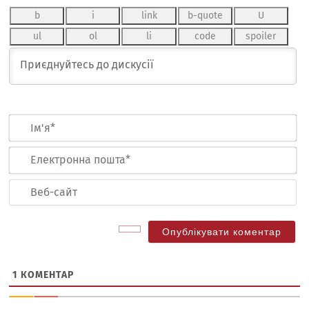
Ім
Ел
по
Ве
са
1
КОМЕНТАР