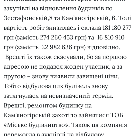
закупівлі на відновлення будинків по
Зестафонській,8 та Кам’яногірській, 6. Тоді
вартість робіт знизилась і склала 181 180 277
грн (замість 274 260 453 грн) та 16 810 910
грн (замість 22 982 636 грн) відповідно.
Врешті їх також скасували, бо за першою
адресою не подався жоден учасник, а за
другою – знову виявили завищені ціни.
Тобто відбудова цих будівель знову
затягнулася на невизначений термін.
Врешті, ремонтом будинку на
Кам’яногірській захотіло зайнятися ТОВ
«Міське будівництво». Також ця компанія
перемогла в аукціоні на відбудову