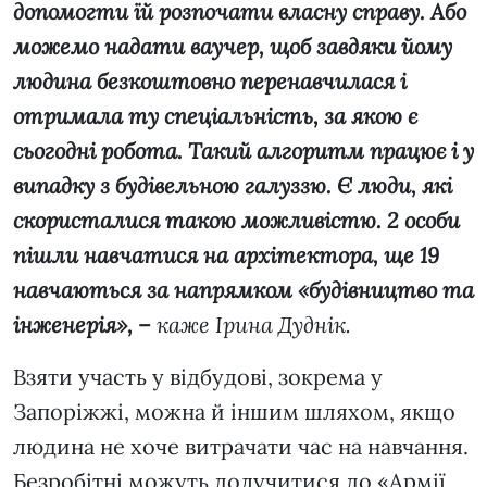
допомогти їй розпочати власну справу. Або
можемо надати ваучер, щоб завдяки йому
людина безкоштовно перенавчилася і
отримала ту спеціальність, за якою є
сьогодні робота. Такий алгоритм працює і у
випадку з будівельною галуззю. Є люди, які
скористалися такою можливістю. 2 особи
пішли навчатися на архітектора, ще 19
навчаються за напрямком «будівництво та
інженерія», –
каже Ірина Дуднік.
Взяти участь у відбудові, зокрема у
Запоріжжі, можна й іншим шляхом, якщо
людина не хоче витрачати час на навчання.
Безробітні можуть долучитися до «Армії