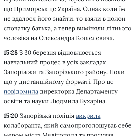
що Приморськ це Україна. Однак коли їм
не вдалося його знайти, то взяли в полон
спочатку батька, а тепер виміняли літнього
чоловіка на Олександра Кошелевича.
15:28
З 30 березня відновлюється
навчальний процес в усіх закладах
Запоріжжя та Запорізького району. Поки
що у дистанційному форматі. Про це
повідомила
директорка Департаменту
освіти та науки Людмила Бухаріна.
15:20
Запорізька поліція
викрила
колаборанта, який самопроголошував себе
мером міста Мелітополя та просував