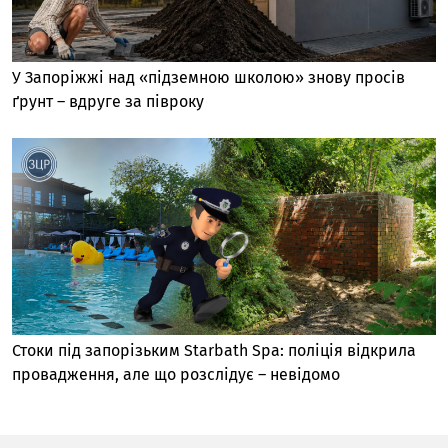
У Запоріжжі над «підземною школою» знову просів
ґрунт – вдруге за півроку
Стоки під запорізьким Starbath Spa: поліція відкрила
провадження, але що розслідує – невідомо