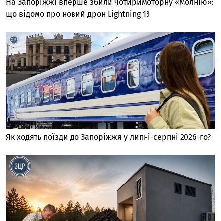
На Запоріжжі вперше збили чотиримоторну «Молнію»:
що відомо про новий дрон Lightning 13
Як ходять поїзди до Запоріжжя у липні-серпні 2026-го?