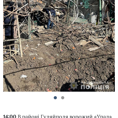
1
2
14:00
В районі Гуляйполя ворожий «Урал»