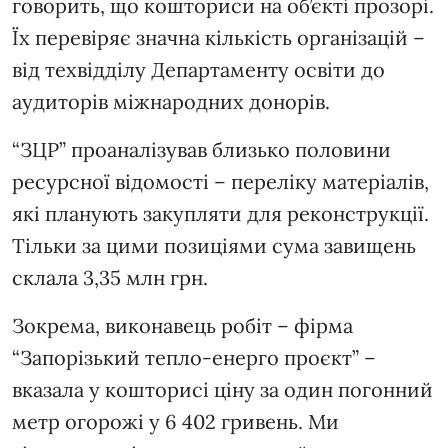
говорить, що кошториси на об’єкті прозорі.
Їх перевіряє значна кількість організацій –
від техвідділу Департаменту освіти до
аудиторів міжнародних донорів.
“ЗЦР” проаналізував близько половини
ресурсної відомості – переліку матеріалів,
які планують закупляти для реконструкції.
Тільки за цими позиціями сума завищень
склала 3,35 млн грн.
Зокрема, виконавець робіт – фірма
“Запорізький тепло-енерго проєкт” –
вказала у кошторисі ціну за один погонний
метр огорожі у 6 402 гривень. Ми