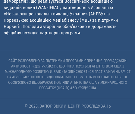
Демократія», що реалізується Всесвітньою асоціацією
видавців новин (WAN-IFRA) у партнерстві з Асоціацією
«Незалежні регіональні видавці України» (АНРВУ) та
Норвезькою асоціацією медіабізнесу (MBL) за підтримки
Норвегії. Погляди авторів не обов’язково відображають
офіційну позицію партнерів програми.
САЙТ РОЗРОБЛЕНО ЗА ПІДТРИМКИ ПРОГРАМИ СПРИЯННЯ ГРОМАДСЬКІЙ
АКТИВНОСТІ «ДОЛУЧАЙСЯ!», ЩО ФІНАНСУЄТЬСЯ АГЕНТСТВОМ США З
МІЖНАРОДНОГО РОЗВИТКУ (USAID) ТА ЗДІЙСНЮЄТЬСЯ PACT В УКРАЇНІ. ЗМІСТ
САЙТУ Є ВИНЯТКОВОЮ ВІДПОВІДАЛЬНІСТЮ PACT ТА ЙОГО ПАРТНЕРІВ I НЕ
ОБОВ’ЯЗКОВО ВІДОБРАЖАЄ ПОГЛЯДИ АГЕНТСТВА США З МІЖНАРОДНОГО
РОЗВИТКУ (USAID) АБО УРЯДУ США
© 2023. ЗАПОРІЗЬКИЙ ЦЕНТР РОЗСЛІДУВАНЬ