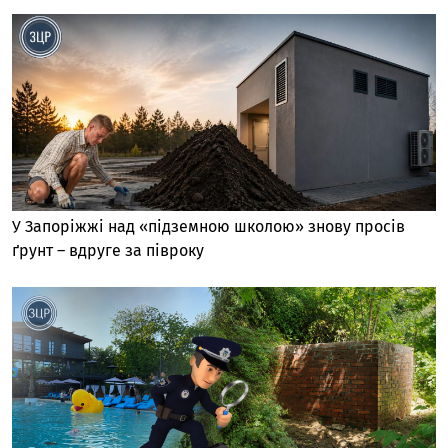
У Запоріжжі над «підземною школою» знову просів
ґрунт – вдруге за півроку