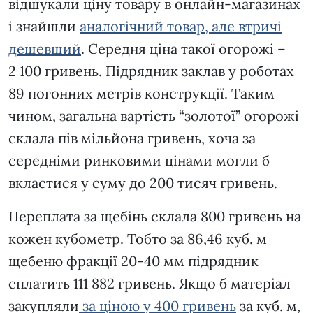
відшукали ціну товару в онлайн-магазинах
і знайшли
аналогічний товар, але втричі
дешевший
. Середня ціна такої огорожі –
2 100 гривень. Підрядник заклав у роботах
89 погонних метрів конструкції. Таким
чином, загальна вартість “золотої” огорожі
склала пів мільйона гривень, хоча за
середніми ринковими цінами могли б
вкластися у суму до 200 тисяч гривень.
Переплата за щебінь склала 800 гривень на
кожен кубометр. Тобто за 86,46 куб. м
щебеню фракції 20-40 мм підрядник
сплатить 111 882 гривень. Якщо б матеріал
закупляли
за ціною у 400 гривень
за куб. м,