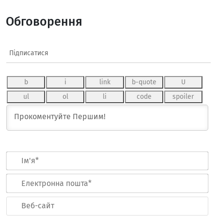
Обговорення
Підписатися
Ім
Ел
по
Ве
са