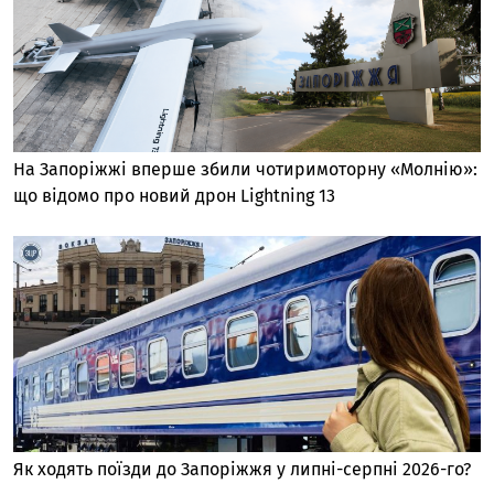
На Запоріжжі вперше збили чотиримоторну «Молнію»:
що відомо про новий дрон Lightning 13
Як ходять поїзди до Запоріжжя у липні-серпні 2026-го?