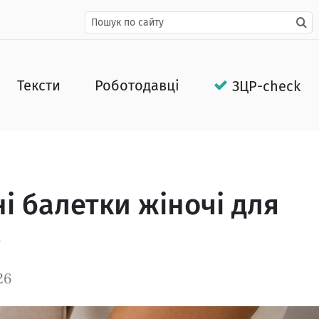
Тексти
Роботодавці
ЗЦР-check
і балетки жіночі для
ю
26