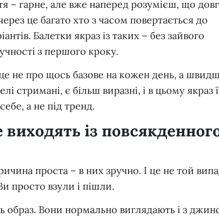
тя – гарне, але вже наперед розумієш, що довг
ерез це багато хто з часом повертається до
антів. Балетки якраз із таких – без зайвого
ручності з першого кроку.
це не про щось базове на кожен день, а швид
лі стримані, є більш виразні, і в цьому якраз 
ебе, а не під тренд.
 виходять із повсякденног
ичина проста – в них зручно. І це не той випа
Ви просто взули і пішли.
ь образ. Вони нормально виглядають і з джин