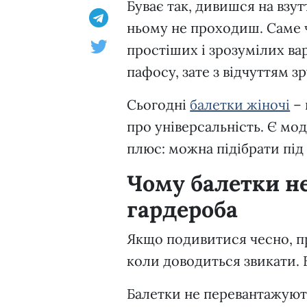
Буває так, дивишся на взут
ньому не проходиш. Саме ч
простіших і зрозумілих варі
пафосу, зате з відчуттям з
Сьогодні
балетки жіночі
– 
про універсальність. Є моде
плюс: можна підібрати під с
Чому балетки не
гардероба
Якщо подивитися чесно, пр
коли доводиться звикати. 
Балетки не перевантажуют