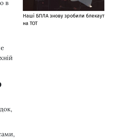
о в
Наші БПЛА знову зробили блекаут
на ТОТ
ше
їхній
о
док,
сами,