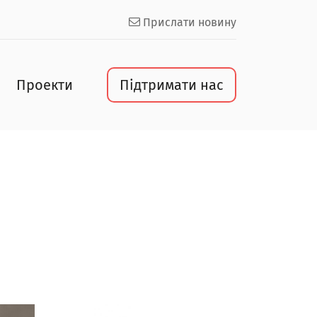
Прислати новину
Проекти
Підтримати нас