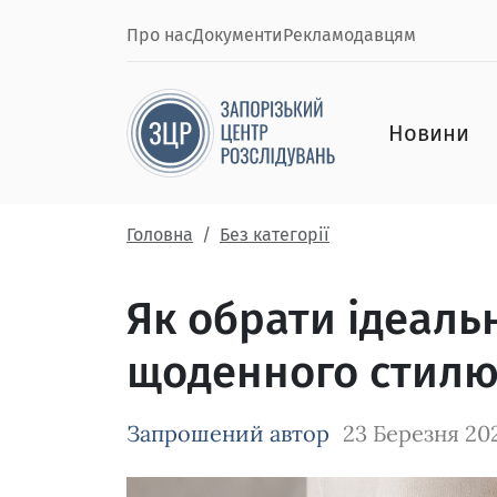
Про нас
Документи
Рекламодавцям
Новини
Головна
Без категорії
Як обрати ідеальн
щоденного стил
Запрошений автор
23 Березня 20
Зображення завантажується