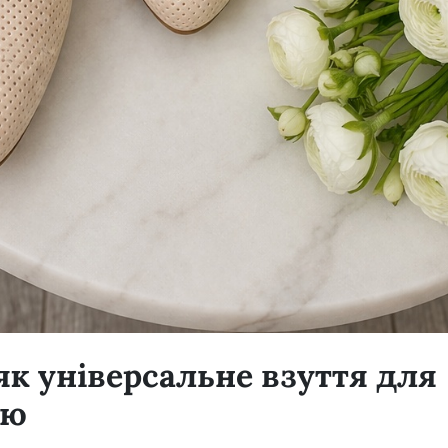
як універсальне взуття для
лю