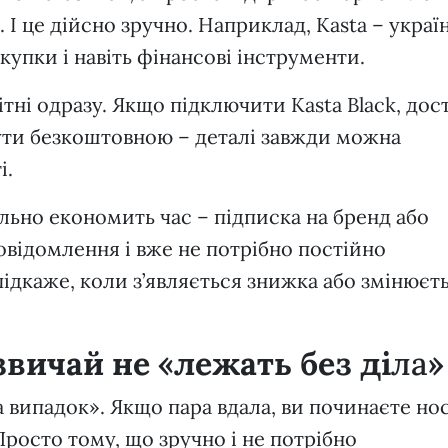
 І це дійсно зручно. Наприклад, Kasta – украї
купки і навіть фінансові інструменти.
мітні одразу. Якщо підключити Kasta Black, дос
ути безкоштовною – деталі завжди можна
і.
ьно економить час – підписка на бренд або
відомлення і вже не потрібно постійно
підкаже, коли з’являється знижка або змінюєт
звичай не «лежать без ді
ла
»
на випадок». Якщо пара вдала, ви починаєте но
 Просто тому, що зручно і не потрібно