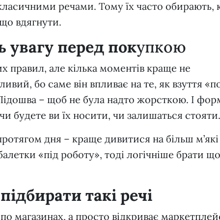
ьш класичними речами. Тому їх часто обирають,
 що вдягнути.
 увагу перед пок
упкою
х правил, але кілька моментів краще не
ливий, бо саме він впливає на те, як взуття «п
Підошва – щоб не була надто жорсткою. І фор
чи будете ви їх носити, чи залишаться стояти
протягом дня – краще дивитися на більш м’які
балетки «під роботу», тоді логічніше брати щ
підбирати такі речі
 по магазинах, а просто відкриває маркетплейс