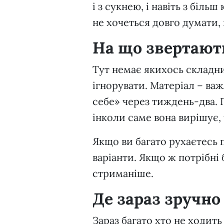
і з сукнею, і навіть з біл
не хочеться довго думати,
На що звертають
Тут немає якихось складни
ігнорувати. Матеріал – важ
себе» через тиждень-два. 
інколи саме вона вирішує, 
Якщо ви багато рухаєтесь 
варіанти. Якщо ж потрібні 
стриманіше.
Де зараз зручно 
Зараз багато хто не ходить