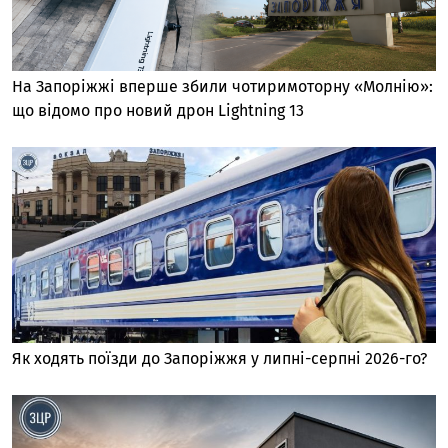
На Запоріжжі вперше збили чотиримоторну «Молнію»:
що відомо про новий дрон Lightning 13
Як ходять поїзди до Запоріжжя у липні-серпні 2026-го?