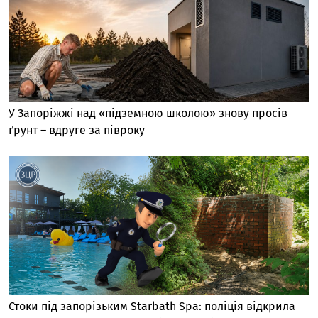
У Запоріжжі над «підземною школою» знову просів
ґрунт – вдруге за півроку
Стоки під запорізьким Starbath Spa: поліція відкрила