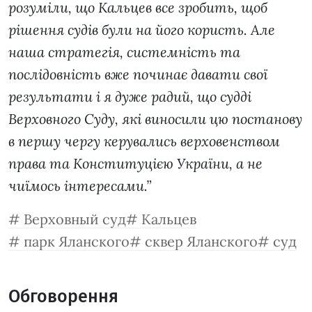
розуміли, що Кальцев все зробить, щоб
рішення судів були на його користь. Але
наша стратегія, системність та
послідовність вже починає давати свої
результати і я дуже радий, що судді
Верховного Суду, які виносили цю постанову
в першу чергу керувались верховенством
права та Конституцією України, а не
чиїмось інтересами.”
Верховный суд
Кальцев
парк Яланского
сквер Яланского
суд
Обговорення