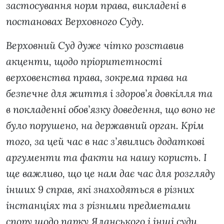
застосування норм права, викладені в
постановах Верховного Суду.
Верховний Суд дуже чітко розставив
акценти, щодо пріоритетності
верховенства права, зокрема права на
безпечне для життя і здоров’я довкілля та
в покладенні обов’язку доведення, що воно не
було порушено, на державний орган. Крім
того, за цей час в нас з’явились додаткові
аргументи та факти на нашу користь. І
ще важливо, що це нам дає час для розгляду
інших 9 справ, які знаходяться в різних
інстанціях та з різними предметами
спору щодо парку Яланського і інші суди