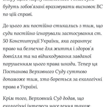
будуть зобов’язані враховувати висновок ВС
по цій справі.
До цього ми постійно стикались з тим, що
суди постійно ігнорували застосування ст.
50 Конституції України, яка гарантує
право на безпечне для життя і здоров`я
довкілля та на відшкодування завданої
порушенням цього права шкоди. Тепер ця
Постанова Верховного Суду суттєво
допоможе тим, хто бореться за екологічні
права в Україні.
Крім того, Верховний Суд додав, що
екологічні інтереси населення також