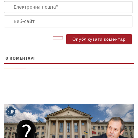
Ел
по
Ве
са
0
КОМЕНТАРІ