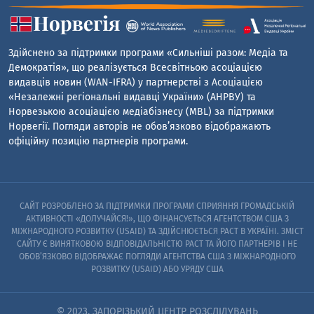
Здійснено за підтримки програми «Сильніші разом: Медіа та
Демократія», що реалізується Всесвітньою асоціацією
видавців новин (WAN-IFRA) у партнерстві з Асоціацією
«Незалежні регіональні видавці України» (АНРВУ) та
Норвезькою асоціацією медіабізнесу (MBL) за підтримки
Норвегії. Погляди авторів не обов’язково відображають
офіційну позицію партнерів програми.
САЙТ РОЗРОБЛЕНО ЗА ПІДТРИМКИ ПРОГРАМИ СПРИЯННЯ ГРОМАДСЬКІЙ
АКТИВНОСТІ «ДОЛУЧАЙСЯ!», ЩО ФІНАНСУЄТЬСЯ АГЕНТСТВОМ США З
МІЖНАРОДНОГО РОЗВИТКУ (USAID) ТА ЗДІЙСНЮЄТЬСЯ PACT В УКРАЇНІ. ЗМІСТ
САЙТУ Є ВИНЯТКОВОЮ ВІДПОВІДАЛЬНІСТЮ PACT ТА ЙОГО ПАРТНЕРІВ I НЕ
ОБОВ’ЯЗКОВО ВІДОБРАЖАЄ ПОГЛЯДИ АГЕНТСТВА США З МІЖНАРОДНОГО
РОЗВИТКУ (USAID) АБО УРЯДУ США
© 2023. ЗАПОРІЗЬКИЙ ЦЕНТР РОЗСЛІДУВАНЬ