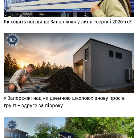
Як ходять поїзди до Запоріжжя у липні-серпні 2026-го?
У Запоріжжі над «підземною школою» знову просів
ґрунт – вдруге за півроку