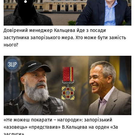
Довірений менеджер Кальцева йде з посади
заступника запорізького мера. Хто може бути замість
нього?
«Не можеш покарати – нагороди»: запорізький
«азовець» «представив» В.Кальцева на орден «За
заслуги»