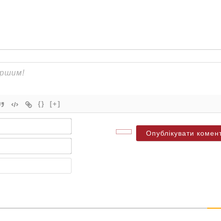
{}
[+]
Ім'я*
Електронна
пошта*
Веб-
сайт