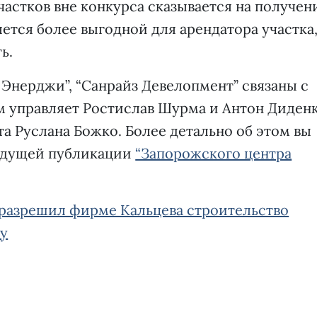
частков вне конкурса сказывается на получен
ется более выгодной для арендатора участка
ть.
 Энерджи”, “Санрайз Девелопмент” связаны с
 управляет Ростислав Шурма и Антон Диденк
 Руслана Божко. Более детально об этом вы
ыдущей публикации
“Запорожского центра
разрешил фирме Кальцева строительство
гу