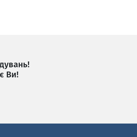
дувань!
є Ви!