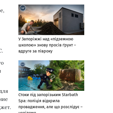
е,
У Запоріжжі над «підземною
школою» знову просів ґрунт –
С.
вдруге за півроку
го
ы
 для
Стоки під запорізьким Starbath
ние
Spa: поліція відкрила
джет.
провадження, але що розслідує –
невідомо