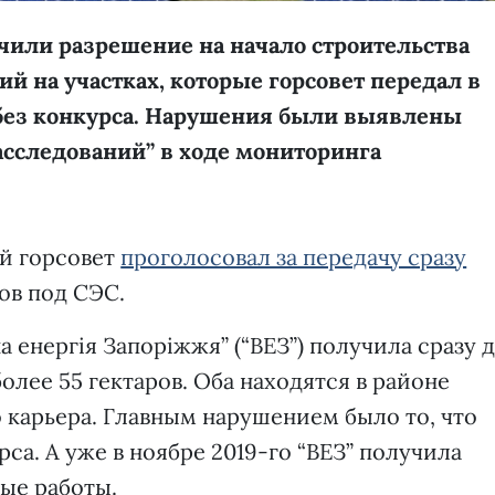
или разрешение на начало строительства
й на участках, которые горсовет передал в
без конкурса. Нарушения были выявлены
сследований” в ходе мониторинга
ий горсовет
проголосовал за передачу сразу
ов под СЭС.
 енергія Запоріжжя” (“ВЕЗ”) получила сразу д
лее 55 гектаров. Оба находятся в районе
 карьера. Главным нарушением было то, что
са. А уже в ноябре 2019-го “ВЕЗ” получила
ые работы.