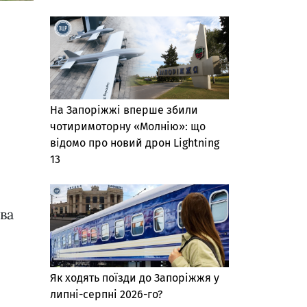
На Запоріжжі вперше збили
чотиримоторну «Молнію»: що
відомо про новий дрон Lightning
13
ва
Як ходять поїзди до Запоріжжя у
липні-серпні 2026-го?