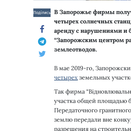
В Запорожье фирмы получ
Поділись!
четырех солнечных станци
аренду с нарушениями и 
“Запорожским центром ра
землеотводов.
В мае 2019-го, Запорожск
четырех
земельных участк
Так фирма “Відновлювальна
участка общей площадью бо
Передаточного гранитного
землю передали вне конкур
разрешения на строительн