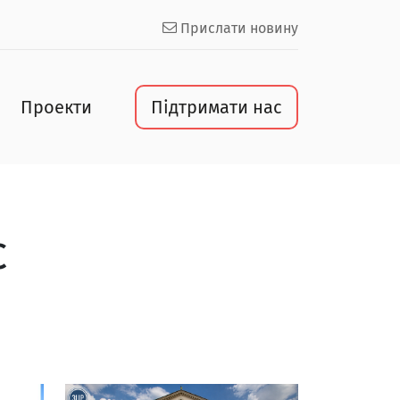
Прислати новину
Проекти
Підтримати нас
С