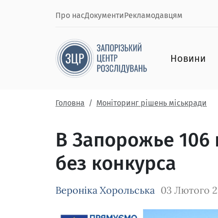
Про нас
Документи
Рекламодавцям
Новини
Головна
Моніторинг рішень міськради
В Запорожье 106 
без конкурса
Вероніка Хорольська
03 Лютого 
Зображення завантажується