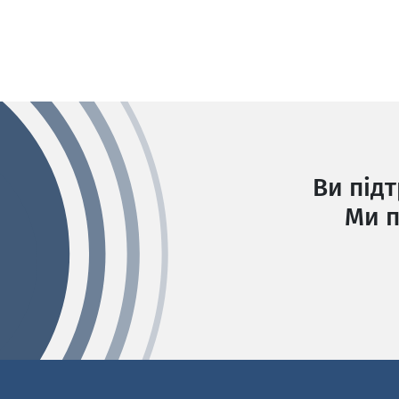
Ви під
Ми п