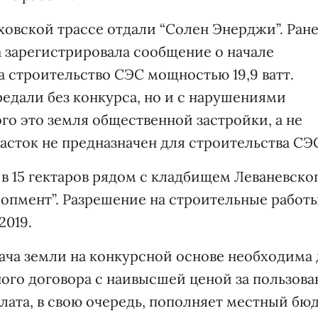
еховской трассе отдали “Солен Энерджи”. Ране
а зарегистрировала сообщение о начале
а строительство СЭС мощностью 19,9 ватт.
редали без конкурса, но и с нарушениями
го это земля общественной застройки, а не
асток не предназначен для строительства СЭ
в 15 гектаров рядом с кладбищем Леваневско
лопмент”. Разрешение на строительные работ
2019.
дача земли на конкурсной основе необходима
ого договора с наивысшей ценой за пользова
плата, в свою очередь, пополняет местный бю