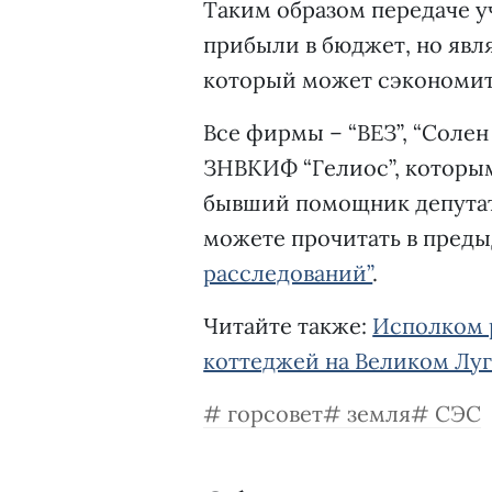
Таким образом передаче у
прибыли в бюджет, но явля
который может сэкономи
Все фирмы – “ВЕЗ”, “Солен
ЗНВКИФ “Гелиос”, которым
бывший помощник депутата
можете прочитать в пред
расследований”
.
Читайте также:
Исполком 
коттеджей на Великом Лу
горсовет
земля
СЭС