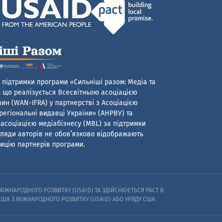
 підтримки програми «Сильніші разом: Медіа та
 що реалізується Всесвітньою асоціацією
ин (WAN-IFRA) у партнерстві з Асоціацією
егіональні видавці України» (АНРВУ) та
асоціацією медіабізнесу (MBL) за підтримки
гляди авторів не обов’язково відображають
ицію партнерів програми.
ІЖНАРОДНОГО РОЗВИТКУ (USAID) ТА ЗДІЙСНЮЄТЬСЯ PACT В
 США З МІЖНАРОДНОГО РОЗВИТКУ (USAID) АБО УРЯДУ США