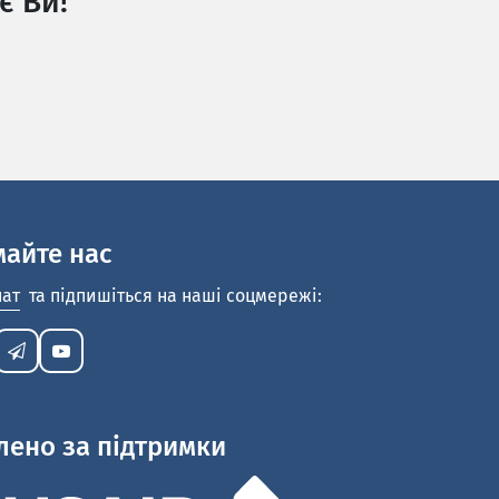
є Ви!
майте нас
нат
та підпишіться на наші соцмережі:
лено за підтримки