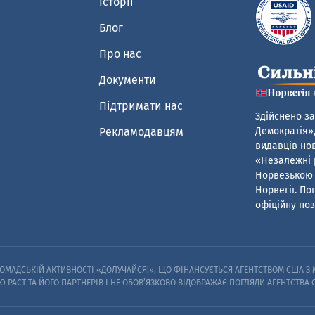
Історії
Блог
Про нас
Документи
Підтримати нас
Здійснено за
Рекламодавцям
Демократія»,
видавців нов
«Незалежні р
Норвезькою 
Норвегії. По
офіційну поз
МАДСЬКІЙ АКТИВНОСТІ «ДОЛУЧАЙСЯ!», ЩО ФІНАНСУЄТЬСЯ АГЕНТСТВОМ США З М
Ю PACT ТА ЙОГО ПАРТНЕРІВ I НЕ ОБОВ’ЯЗКОВО ВІДОБРАЖАЄ ПОГЛЯДИ АГЕНТСТВА