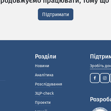
родовжуємо працювати, тому що 
ПІдтримати
Розділи
Підтри
Новини
Зробіть до
Аналітика
Розслідування
ЗЦР-check
Розроб
Проекти