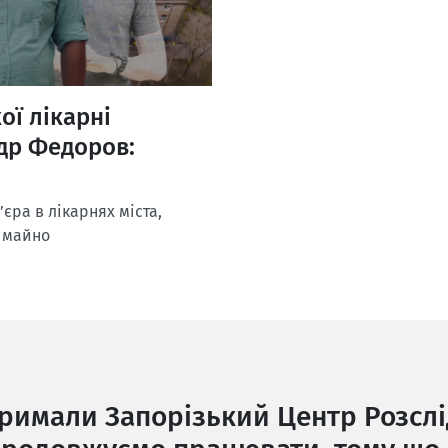
ої лікарні
др Федоров:
єра в лікарнях міста,
о майно
тримали Запорізький Центр Розслі