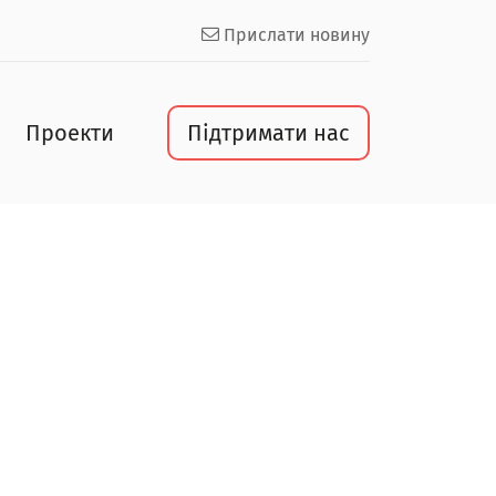
Прислати новину
Проекти
Підтримати нас