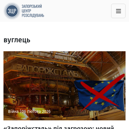
вуглець
Війна |
06 Лютого 2026
«Запоріжсталь» під загрозою: новий