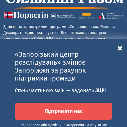
Здійснено за підтримки програми «Сильніші разом: Медіа та
Демократія», що реалізується Всесвітньою асоціацією
видавців новин (WAN-IFRA) у партнерстві з Асоціацією
«Незалежні регіональні видавці України» (АНРВУ) та
Норвезькою асоціацією медіабізнесу (MBL) за підтримки
«Запорізький центр
Норвегії. Погляди авторів не обов’язково відображають
розслідувань» змінює
офіційну позицію партнерів програми.
Запоріжжя за рахунок
підтримки громади
САЙТ РОЗРОБЛЕНО ЗА ПІДТРИМКИ ПРОГРАМИ СПРИЯННЯ ГРОМАДСЬКІЙ
Стань частиною змін — задонать
ЗЦР
!
АКТИВНОСТІ «ДОЛУЧАЙСЯ!», ЩО ФІНАНСУЄТЬСЯ АГЕНТСТВОМ США З
МІЖНАРОДНОГО РОЗВИТКУ (USAID) ТА ЗДІЙСНЮЄТЬСЯ PACT В УКРАЇНІ. ЗМІСТ
САЙТУ Є ВИНЯТКОВОЮ ВІДПОВІДАЛЬНІСТЮ PACT ТА ЙОГО ПАРТНЕРІВ I НЕ
ОБОВ’ЯЗКОВО ВІДОБРАЖАЄ ПОГЛЯДИ АГЕНТСТВА США З МІЖНАРОДНОГО
Підтримати нас
РОЗВИТКУ (USAID) АБО УРЯДУ США
Одноразово або щомісячно за допомогою WayForPay