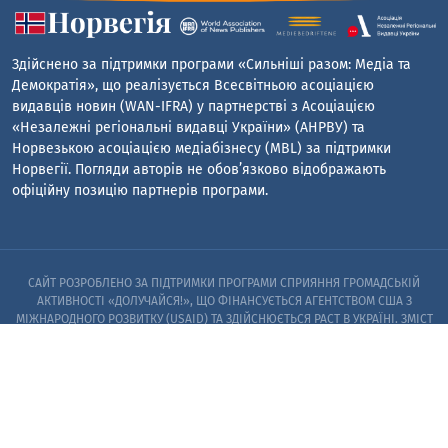
Здійснено за підтримки програми «Сильніші разом: Медіа та
Демократія», що реалізується Всесвітньою асоціацією
видавців новин (WAN-IFRA) у партнерстві з Асоціацією
«Незалежні регіональні видавці України» (АНРВУ) та
Норвезькою асоціацією медіабізнесу (MBL) за підтримки
Норвегії. Погляди авторів не обов’язково відображають
офіційну позицію партнерів програми.
САЙТ РОЗРОБЛЕНО ЗА ПІДТРИМКИ ПРОГРАМИ СПРИЯННЯ ГРОМАДСЬКІЙ
АКТИВНОСТІ «ДОЛУЧАЙСЯ!», ЩО ФІНАНСУЄТЬСЯ АГЕНТСТВОМ США З
МІЖНАРОДНОГО РОЗВИТКУ (USAID) ТА ЗДІЙСНЮЄТЬСЯ PACT В УКРАЇНІ. ЗМІСТ
САЙТУ Є ВИНЯТКОВОЮ ВІДПОВІДАЛЬНІСТЮ PACT ТА ЙОГО ПАРТНЕРІВ I НЕ
ОБОВ’ЯЗКОВО ВІДОБРАЖАЄ ПОГЛЯДИ АГЕНТСТВА США З МІЖНАРОДНОГО
РОЗВИТКУ (USAID) АБО УРЯДУ США
© 2023. ЗАПОРІЗЬКИЙ ЦЕНТР РОЗСЛІДУВАНЬ