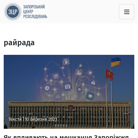
райрада
Тексти |
10 Березня 2021
Як впливають на мешканця Запоріжжя