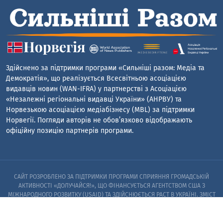
Здійснено за підтримки програми «Сильніші разом: Медіа та
Демократія», що реалізується Всесвітньою асоціацією
видавців новин (WAN-IFRA) у партнерстві з Асоціацією
«Незалежні регіональні видавці України» (АНРВУ) та
Норвезькою асоціацією медіабізнесу (MBL) за підтримки
Норвегії. Погляди авторів не обов’язково відображають
офіційну позицію партнерів програми.
САЙТ РОЗРОБЛЕНО ЗА ПІДТРИМКИ ПРОГРАМИ СПРИЯННЯ ГРОМАДСЬКІЙ
АКТИВНОСТІ «ДОЛУЧАЙСЯ!», ЩО ФІНАНСУЄТЬСЯ АГЕНТСТВОМ США З
МІЖНАРОДНОГО РОЗВИТКУ (USAID) ТА ЗДІЙСНЮЄТЬСЯ PACT В УКРАЇНІ. ЗМІСТ
САЙТУ Є ВИНЯТКОВОЮ ВІДПОВІДАЛЬНІСТЮ PACT ТА ЙОГО ПАРТНЕРІВ I НЕ
ОБОВ’ЯЗКОВО ВІДОБРАЖАЄ ПОГЛЯДИ АГЕНТСТВА США З МІЖНАРОДНОГО
РОЗВИТКУ (USAID) АБО УРЯДУ США