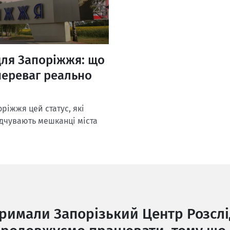
для Запоріжжя: що
 переваг реально
ріжжя цей статус, які
ідчувають мешканці міста
тримали Запорізький Центр Розслі