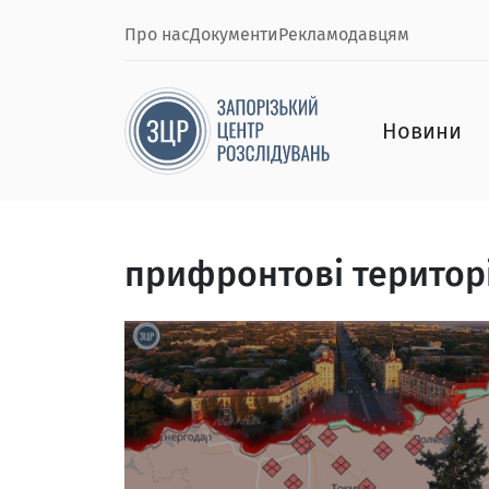
Про нас
Документи
Рекламодавцям
Новини
прифронтові територі