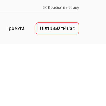
Прислати новину
Проекти
Підтримати нас