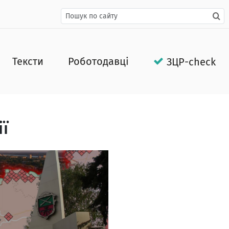
Тексти
Роботодавці
ЗЦР-check
ї