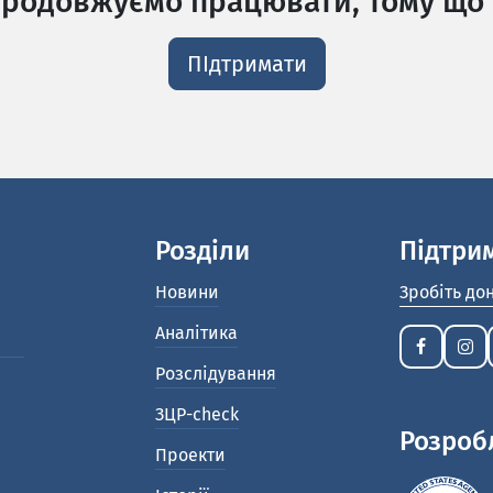
родовжуємо працювати, тому що 
ПІдтримати
Розділи
Підтри
Новини
Зробіть до
Аналітика
Розслідування
ЗЦР-check
Розроб
Проекти