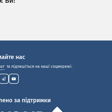
є Ви!
майте нас
нат
та підпишіться на наші соцмережі:
лено за підтримки