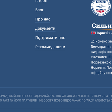
Історії
Блог
Про нас
Документи
Підтримати нас
Здійснено за
Рекламодавцям
Демократія»,
видавців нов
«Незалежні р
Норвезькою 
Норвегії. По
офіційну поз
МАДСЬКІЙ АКТИВНОСТІ «ДОЛУЧАЙСЯ!», ЩО ФІНАНСУЄТЬСЯ АГЕНТСТВОМ США З М
Ю PACT ТА ЙОГО ПАРТНЕРІВ I НЕ ОБОВ’ЯЗКОВО ВІДОБРАЖАЄ ПОГЛЯДИ АГЕНТСТВА