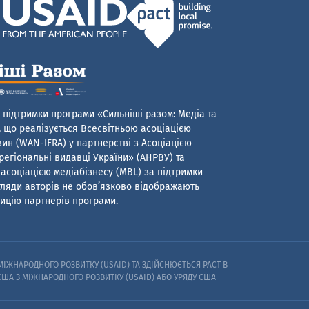
 підтримки програми «Сильніші разом: Медіа та
 що реалізується Всесвітньою асоціацією
ин (WAN-IFRA) у партнерстві з Асоціацією
егіональні видавці України» (АНРВУ) та
асоціацією медіабізнесу (MBL) за підтримки
гляди авторів не обов’язково відображають
ицію партнерів програми.
ІЖНАРОДНОГО РОЗВИТКУ (USAID) ТА ЗДІЙСНЮЄТЬСЯ PACT В
 США З МІЖНАРОДНОГО РОЗВИТКУ (USAID) АБО УРЯДУ США