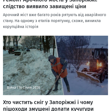
слідство виявило завищені ціни
Арочний міст вже багато років рятують від аварійного
стану. На одному з етапів порятунку, схоже, виникла
корупційна історія
Війна |
16 Січня 2026
Хто чистить сніг у Запоріжжі і чому
пішоходи змушені долати кучугури