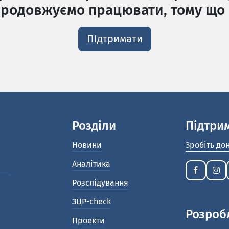
родовжуємо працювати, тому що 
ПІдтримати
Розділи
Підтри
Новини
Зробіть до
Аналітика
Розслідування
ЗЦР-check
Розроб
Проекти