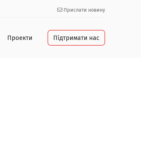
Прислати новину
Проекти
Підтримати нас