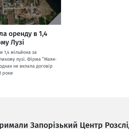
а оренду в 1,4
му Лузі
и 1,4 мільйона за
икому лузі. Фірма “Маяк-
 однак не вклала договір
1 роки
тримали Запорізький Центр Розслі