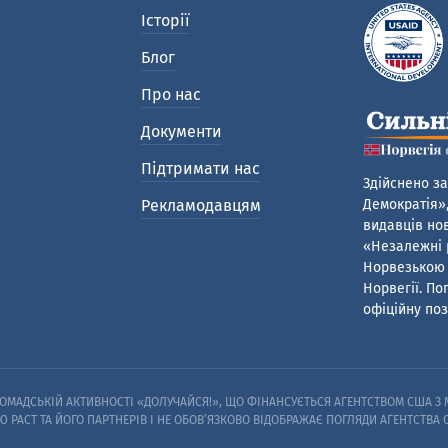
Історії
Блог
Про нас
Документи
Підтримати нас
Здійснено за
Рекламодавцям
Демократія»,
видавців нов
«Незалежні р
Норвезькою 
Норвегії. По
офіційну поз
МАДСЬКІЙ АКТИВНОСТІ «ДОЛУЧАЙСЯ!», ЩО ФІНАНСУЄТЬСЯ АГЕНТСТВОМ США З М
Ю PACT ТА ЙОГО ПАРТНЕРІВ I НЕ ОБОВ’ЯЗКОВО ВІДОБРАЖАЄ ПОГЛЯДИ АГЕНТСТВА