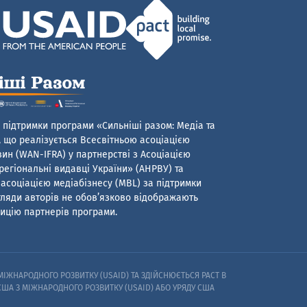
 підтримки програми «Сильніші разом: Медіа та
 що реалізується Всесвітньою асоціацією
ин (WAN-IFRA) у партнерстві з Асоціацією
егіональні видавці України» (АНРВУ) та
асоціацією медіабізнесу (MBL) за підтримки
гляди авторів не обов’язково відображають
ицію партнерів програми.
ІЖНАРОДНОГО РОЗВИТКУ (USAID) ТА ЗДІЙСНЮЄТЬСЯ PACT В
 США З МІЖНАРОДНОГО РОЗВИТКУ (USAID) АБО УРЯДУ США