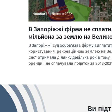
Новини |
21 Лютого 2022
В Запоріжжі фірма не сплатил
мільйона за землю на Велико
В Запоріжжі суд зобов'язав фірму виплатит
користування рекреаційною землею на Вел
Снс” отримала ділянку декілька років тому,
оренди і не сплачувала податок за 2018-202
Ви під