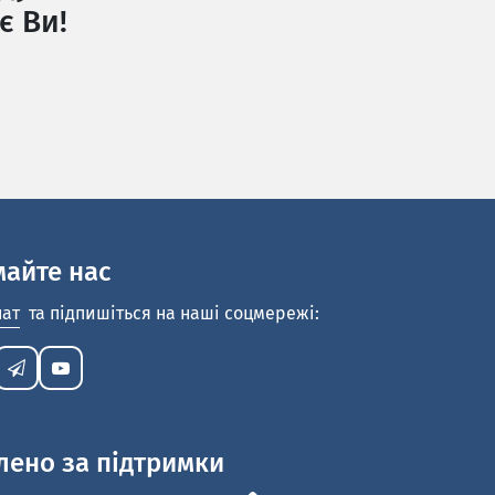
є Ви!
майте нас
нат
та підпишіться на наші соцмережі:
лено за підтримки