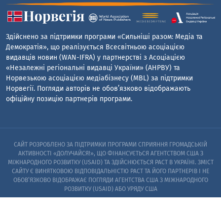
Здійснено за підтримки програми «Сильніші разом: Медіа та
Демократія», що реалізується Всесвітньою асоціацією
видавців новин (WAN-IFRA) у партнерстві з Асоціацією
«Незалежні регіональні видавці України» (АНРВУ) та
Норвезькою асоціацією медіабізнесу (MBL) за підтримки
Норвегії. Погляди авторів не обов’язково відображають
офіційну позицію партнерів програми.
САЙТ РОЗРОБЛЕНО ЗА ПІДТРИМКИ ПРОГРАМИ СПРИЯННЯ ГРОМАДСЬКІЙ
АКТИВНОСТІ «ДОЛУЧАЙСЯ!», ЩО ФІНАНСУЄТЬСЯ АГЕНТСТВОМ США З
МІЖНАРОДНОГО РОЗВИТКУ (USAID) ТА ЗДІЙСНЮЄТЬСЯ PACT В УКРАЇНІ. ЗМІСТ
САЙТУ Є ВИНЯТКОВОЮ ВІДПОВІДАЛЬНІСТЮ PACT ТА ЙОГО ПАРТНЕРІВ I НЕ
ОБОВ’ЯЗКОВО ВІДОБРАЖАЄ ПОГЛЯДИ АГЕНТСТВА США З МІЖНАРОДНОГО
РОЗВИТКУ (USAID) АБО УРЯДУ США
© 2023. ЗАПОРІЗЬКИЙ ЦЕНТР РОЗСЛІДУВАНЬ