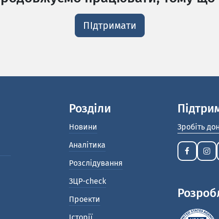
ПІдтримати
Розділи
Підтри
Новини
Зробіть до
Аналітика
Розслідування
ЗЦР-check
Розроб
Проекти
Історії