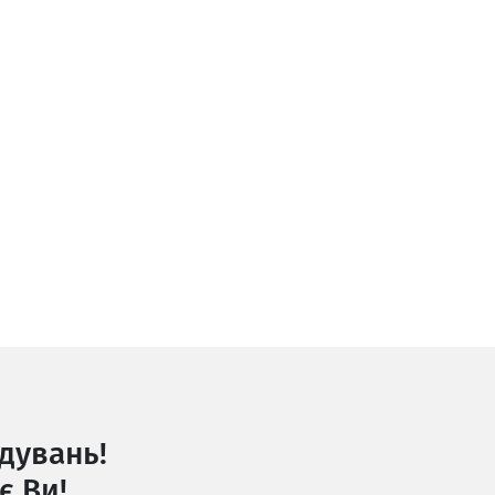
дувань!
є Ви!