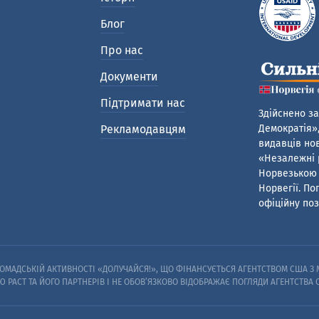
Блог
Про нас
Документи
Підтримати нас
Здійснено за
Рекламодавцям
Демократія»,
видавців нов
«Незалежні р
Норвезькою 
Норвегії. По
офіційну поз
МАДСЬКІЙ АКТИВНОСТІ «ДОЛУЧАЙСЯ!», ЩО ФІНАНСУЄТЬСЯ АГЕНТСТВОМ США З М
Ю PACT ТА ЙОГО ПАРТНЕРІВ I НЕ ОБОВ’ЯЗКОВО ВІДОБРАЖАЄ ПОГЛЯДИ АГЕНТСТВА