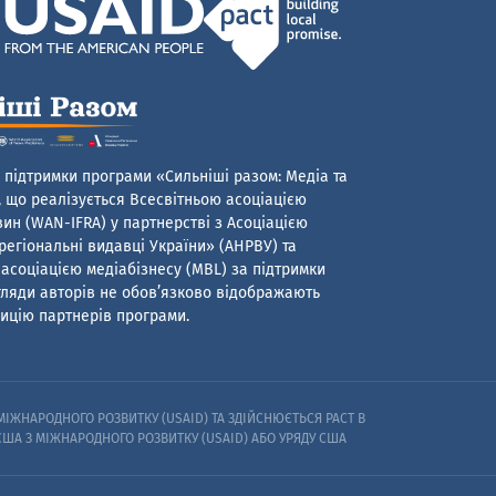
 підтримки програми «Сильніші разом: Медіа та
 що реалізується Всесвітньою асоціацією
ин (WAN-IFRA) у партнерстві з Асоціацією
егіональні видавці України» (АНРВУ) та
асоціацією медіабізнесу (MBL) за підтримки
гляди авторів не обов’язково відображають
ицію партнерів програми.
ІЖНАРОДНОГО РОЗВИТКУ (USAID) ТА ЗДІЙСНЮЄТЬСЯ PACT В
 США З МІЖНАРОДНОГО РОЗВИТКУ (USAID) АБО УРЯДУ США