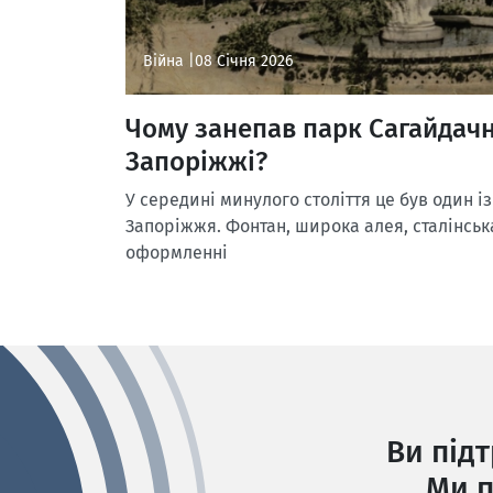
Війна |
08 Січня 2026
Чому занепав парк Сагайдачно
Запоріжжі?
У середині минулого століття це був один 
Запоріжжя. Фонтан, широка алея, сталінськ
оформленні
Ви під
Ми п