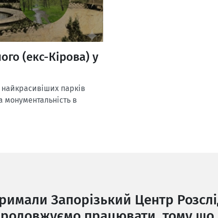
го (екс-Кірова) у
із найкрасивіших парків
а монументальність в
тримали Запорізький Центр Розслі
родовжуємо працювати, тому що 