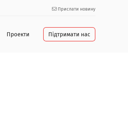
Прислати новину
Проекти
Підтримати нас