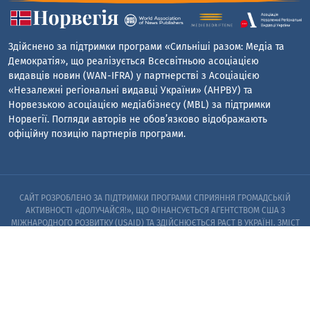
Здійснено за підтримки програми «Сильніші разом: Медіа та
Демократія», що реалізується Всесвітньою асоціацією
видавців новин (WAN-IFRA) у партнерстві з Асоціацією
«Незалежні регіональні видавці України» (АНРВУ) та
Норвезькою асоціацією медіабізнесу (MBL) за підтримки
Норвегії. Погляди авторів не обов’язково відображають
офіційну позицію партнерів програми.
САЙТ РОЗРОБЛЕНО ЗА ПІДТРИМКИ ПРОГРАМИ СПРИЯННЯ ГРОМАДСЬКІЙ
АКТИВНОСТІ «ДОЛУЧАЙСЯ!», ЩО ФІНАНСУЄТЬСЯ АГЕНТСТВОМ США З
МІЖНАРОДНОГО РОЗВИТКУ (USAID) ТА ЗДІЙСНЮЄТЬСЯ PACT В УКРАЇНІ. ЗМІСТ
САЙТУ Є ВИНЯТКОВОЮ ВІДПОВІДАЛЬНІСТЮ PACT ТА ЙОГО ПАРТНЕРІВ I НЕ
ОБОВ’ЯЗКОВО ВІДОБРАЖАЄ ПОГЛЯДИ АГЕНТСТВА США З МІЖНАРОДНОГО
РОЗВИТКУ (USAID) АБО УРЯДУ США
© 2023. ЗАПОРІЗЬКИЙ ЦЕНТР РОЗСЛІДУВАНЬ