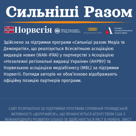
Здійснено за підтримки програми «Сильніші разом: Медіа та
Демократія», що реалізується Всесвітньою асоціацією
видавців новин (WAN-IFRA) у партнерстві з Асоціацією
«Незалежні регіональні видавці України» (АНРВУ) та
Норвезькою асоціацією медіабізнесу (MBL) за підтримки
Норвегії. Погляди авторів не обов’язково відображають
офіційну позицію партнерів програми.
САЙТ РОЗРОБЛЕНО ЗА ПІДТРИМКИ ПРОГРАМИ СПРИЯННЯ ГРОМАДСЬКІЙ
АКТИВНОСТІ «ДОЛУЧАЙСЯ!», ЩО ФІНАНСУЄТЬСЯ АГЕНТСТВОМ США З
МІЖНАРОДНОГО РОЗВИТКУ (USAID) ТА ЗДІЙСНЮЄТЬСЯ PACT В УКРАЇНІ. ЗМІСТ
САЙТУ Є ВИНЯТКОВОЮ ВІДПОВІДАЛЬНІСТЮ PACT ТА ЙОГО ПАРТНЕРІВ I НЕ
ОБОВ’ЯЗКОВО ВІДОБРАЖАЄ ПОГЛЯДИ АГЕНТСТВА США З МІЖНАРОДНОГО
РОЗВИТКУ (USAID) АБО УРЯДУ США