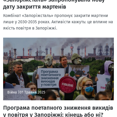
дату закриття мартенів
Комбінат «Запоріжсталь» пропонує закрити мартени
лише у 2030-2035 роках. Активісти кажуть: це вплине на
якість повітря в Запоріжжі.
Війна |
01 Травня 2025
Програма поетапного зниження викидів
у повітря у Запоріжжі: кінець або ні?