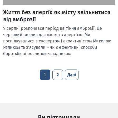
Життя без алергії: як місту звільнитися
від амброзії
У серпні розпочався період цвітіння амброзії. Це
черговий виклик для містян з алергією. Ми
поспілкувалися з експертом і екоактивістом Миколою
Раликом та з'ясували – чи є ефективні способи
боротьби зі рослиною-шкідником
1
2
Далі
Ви підтримали