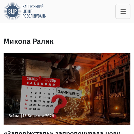
Микола Ралик
Війна |
13 Березня 2026
«Запоріжсталь» запропонувала нову