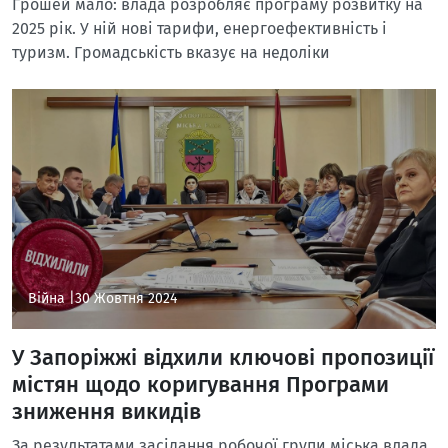
Грошей мало: влада розробляє програму розвитку на
2025 рік. У ній нові тарифи, енергоефективність і
туризм. Громадськість вказує на недоліки
Війна |
30 Жовтня 2024
У Запоріжжі відхили ключові пропозиції
містян щодо коригування Програми
зниження викидів
За результатами засідання робочої групи міська влада