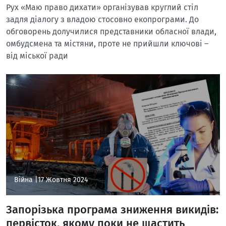
Рух «Маю право дихати» організував круглий стіл
задля діалогу з владою стосовно екопрограми. До
обговорень долучилися представники обласної влади,
омбудсмена та містяни, проте не прийшли ключові –
від міської ради
Війна |
17 Жовтня 2024
Запорізька програма зниження викидів:
первісток, якому поки не щастить