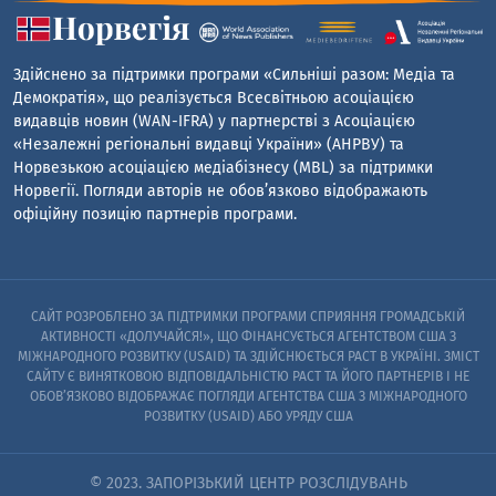
Здійснено за підтримки програми «Сильніші разом: Медіа та
Демократія», що реалізується Всесвітньою асоціацією
видавців новин (WAN-IFRA) у партнерстві з Асоціацією
«Незалежні регіональні видавці України» (АНРВУ) та
Норвезькою асоціацією медіабізнесу (MBL) за підтримки
Норвегії. Погляди авторів не обов’язково відображають
офіційну позицію партнерів програми.
САЙТ РОЗРОБЛЕНО ЗА ПІДТРИМКИ ПРОГРАМИ СПРИЯННЯ ГРОМАДСЬКІЙ
АКТИВНОСТІ «ДОЛУЧАЙСЯ!», ЩО ФІНАНСУЄТЬСЯ АГЕНТСТВОМ США З
МІЖНАРОДНОГО РОЗВИТКУ (USAID) ТА ЗДІЙСНЮЄТЬСЯ PACT В УКРАЇНІ. ЗМІСТ
САЙТУ Є ВИНЯТКОВОЮ ВІДПОВІДАЛЬНІСТЮ PACT ТА ЙОГО ПАРТНЕРІВ I НЕ
ОБОВ’ЯЗКОВО ВІДОБРАЖАЄ ПОГЛЯДИ АГЕНТСТВА США З МІЖНАРОДНОГО
РОЗВИТКУ (USAID) АБО УРЯДУ США
© 2023. ЗАПОРІЗЬКИЙ ЦЕНТР РОЗСЛІДУВАНЬ