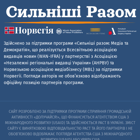
Здійснено за підтримки програми «Сильніші разом: Медіа та
Демократія», що реалізується Всесвітньою асоціацією
видавців новин (WAN-IFRA) у партнерстві з Асоціацією
«Незалежні регіональні видавці України» (АНРВУ) та
Норвезькою асоціацією медіабізнесу (MBL) за підтримки
Норвегії. Погляди авторів не обов’язково відображають
офіційну позицію партнерів програми.
САЙТ РОЗРОБЛЕНО ЗА ПІДТРИМКИ ПРОГРАМИ СПРИЯННЯ ГРОМАДСЬКІЙ
АКТИВНОСТІ «ДОЛУЧАЙСЯ!», ЩО ФІНАНСУЄТЬСЯ АГЕНТСТВОМ США З
МІЖНАРОДНОГО РОЗВИТКУ (USAID) ТА ЗДІЙСНЮЄТЬСЯ PACT В УКРАЇНІ. ЗМІСТ
САЙТУ Є ВИНЯТКОВОЮ ВІДПОВІДАЛЬНІСТЮ PACT ТА ЙОГО ПАРТНЕРІВ I НЕ
ОБОВ’ЯЗКОВО ВІДОБРАЖАЄ ПОГЛЯДИ АГЕНТСТВА США З МІЖНАРОДНОГО
РОЗВИТКУ (USAID) АБО УРЯДУ США