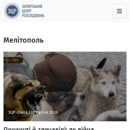
Мелітополь
ЗЦР-check |
30 Квітня 2026
Покинуті й здичавілі: як війна