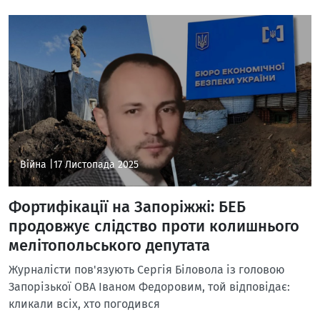
Війна |
17 Листопада 2025
Фортифікації на Запоріжжі: БЕБ
продовжує слідство проти колишнього
мелітопольського депутата
Журналісти пов'язують Сергія Біловола із головою
Запорізької ОВА Іваном Федоровим, той відповідає:
кликали всіх, хто погодився