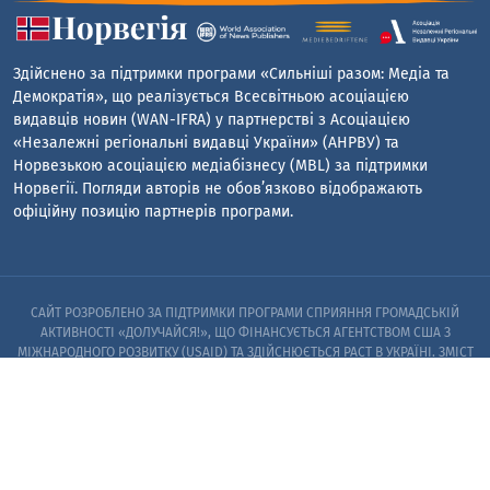
Здійснено за підтримки програми «Сильніші разом: Медіа та
Демократія», що реалізується Всесвітньою асоціацією
видавців новин (WAN-IFRA) у партнерстві з Асоціацією
«Незалежні регіональні видавці України» (АНРВУ) та
Норвезькою асоціацією медіабізнесу (MBL) за підтримки
Норвегії. Погляди авторів не обов’язково відображають
офіційну позицію партнерів програми.
САЙТ РОЗРОБЛЕНО ЗА ПІДТРИМКИ ПРОГРАМИ СПРИЯННЯ ГРОМАДСЬКІЙ
АКТИВНОСТІ «ДОЛУЧАЙСЯ!», ЩО ФІНАНСУЄТЬСЯ АГЕНТСТВОМ США З
МІЖНАРОДНОГО РОЗВИТКУ (USAID) ТА ЗДІЙСНЮЄТЬСЯ PACT В УКРАЇНІ. ЗМІСТ
САЙТУ Є ВИНЯТКОВОЮ ВІДПОВІДАЛЬНІСТЮ PACT ТА ЙОГО ПАРТНЕРІВ I НЕ
ОБОВ’ЯЗКОВО ВІДОБРАЖАЄ ПОГЛЯДИ АГЕНТСТВА США З МІЖНАРОДНОГО
РОЗВИТКУ (USAID) АБО УРЯДУ США
© 2023. ЗАПОРІЗЬКИЙ ЦЕНТР РОЗСЛІДУВАНЬ