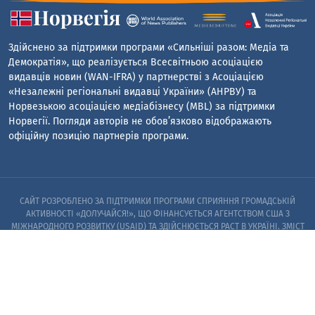
Здійснено за підтримки програми «Сильніші разом: Медіа та
Демократія», що реалізується Всесвітньою асоціацією
видавців новин (WAN-IFRA) у партнерстві з Асоціацією
«Незалежні регіональні видавці України» (АНРВУ) та
Норвезькою асоціацією медіабізнесу (MBL) за підтримки
Норвегії. Погляди авторів не обов’язково відображають
офіційну позицію партнерів програми.
САЙТ РОЗРОБЛЕНО ЗА ПІДТРИМКИ ПРОГРАМИ СПРИЯННЯ ГРОМАДСЬКІЙ
АКТИВНОСТІ «ДОЛУЧАЙСЯ!», ЩО ФІНАНСУЄТЬСЯ АГЕНТСТВОМ США З
МІЖНАРОДНОГО РОЗВИТКУ (USAID) ТА ЗДІЙСНЮЄТЬСЯ PACT В УКРАЇНІ. ЗМІСТ
САЙТУ Є ВИНЯТКОВОЮ ВІДПОВІДАЛЬНІСТЮ PACT ТА ЙОГО ПАРТНЕРІВ I НЕ
ОБОВ’ЯЗКОВО ВІДОБРАЖАЄ ПОГЛЯДИ АГЕНТСТВА США З МІЖНАРОДНОГО
РОЗВИТКУ (USAID) АБО УРЯДУ США
© 2023. ЗАПОРІЗЬКИЙ ЦЕНТР РОЗСЛІДУВАНЬ