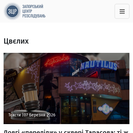
Цвєлих
Тексти |
07 Березня 2026
Довгі «переділи» у сквері Тарасова: ті ж