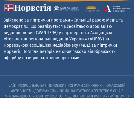
Здійснено за підтримки програми «Сильніші разом: Медіа та
Демократія», що реалізується Всесвітньою асоціацією
видавців новин (WAN-IFRA) у партнерстві з Асоціацією
«Незалежні регіональні видавці України» (АНРВУ) та
Норвезькою асоціацією медіабізнесу (MBL) за підтримки
Норвегії. Погляди авторів не обов’язково відображають
офіційну позицію партнерів програми.
САЙТ РОЗРОБЛЕНО ЗА ПІДТРИМКИ ПРОГРАМИ СПРИЯННЯ ГРОМАДСЬКІЙ
АКТИВНОСТІ «ДОЛУЧАЙСЯ!», ЩО ФІНАНСУЄТЬСЯ АГЕНТСТВОМ США З
МІЖНАРОДНОГО РОЗВИТКУ (USAID) ТА ЗДІЙСНЮЄТЬСЯ PACT В УКРАЇНІ. ЗМІСТ
САЙТУ Є ВИНЯТКОВОЮ ВІДПОВІДАЛЬНІСТЮ PACT ТА ЙОГО ПАРТНЕРІВ I НЕ
ОБОВ’ЯЗКОВО ВІДОБРАЖАЄ ПОГЛЯДИ АГЕНТСТВА США З МІЖНАРОДНОГО
РОЗВИТКУ (USAID) АБО УРЯДУ США
© 2023. ЗАПОРІЗЬКИЙ ЦЕНТР РОЗСЛІДУВАНЬ