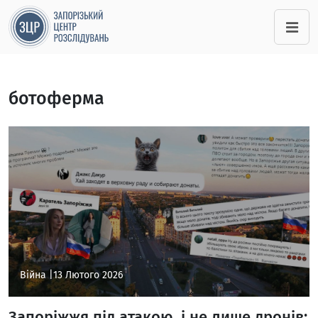
ботоферма
Війна |
13 Лютого 2026
Запоріжжя під атакою, і не лише дронів: