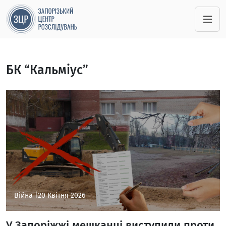
БК “Кальміус”
Війна |
20 Квітня 2026
У Запоріжжі мешканці виступили проти