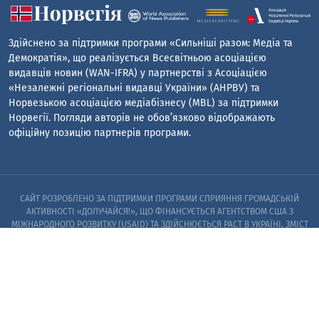
Здійснено за підтримки програми «Сильніші разом: Медіа та
Демократія», що реалізується Всесвітньою асоціацією
видавців новин (WAN-IFRA) у партнерстві з Асоціацією
«Незалежні регіональні видавці України» (АНРВУ) та
Норвезькою асоціацією медіабізнесу (MBL) за підтримки
Норвегії. Погляди авторів не обов’язково відображають
офіційну позицію партнерів програми.
САЙТ РОЗРОБЛЕНО ЗА ПІДТРИМКИ ПРОГРАМИ СПРИЯННЯ ГРОМАДСЬКІЙ
АКТИВНОСТІ «ДОЛУЧАЙСЯ!», ЩО ФІНАНСУЄТЬСЯ АГЕНТСТВОМ США З
МІЖНАРОДНОГО РОЗВИТКУ (USAID) ТА ЗДІЙСНЮЄТЬСЯ PACT В УКРАЇНІ. ЗМІСТ
САЙТУ Є ВИНЯТКОВОЮ ВІДПОВІДАЛЬНІСТЮ PACT ТА ЙОГО ПАРТНЕРІВ I НЕ
ОБОВ’ЯЗКОВО ВІДОБРАЖАЄ ПОГЛЯДИ АГЕНТСТВА США З МІЖНАРОДНОГО
РОЗВИТКУ (USAID) АБО УРЯДУ США
© 2023. ЗАПОРІЗЬКИЙ ЦЕНТР РОЗСЛІДУВАНЬ