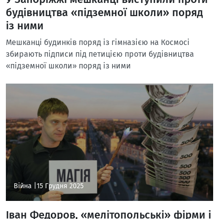
будівництва «підземної школи» поряд
із ними
Мешканці будинків поряд із гімназією на Космосі
збирають підписи під петицією проти будівництва
«підземної школи» поряд із ними
Війна |
15 Грудня 2025
Іван Федоров, «мелітопольські» фірми і