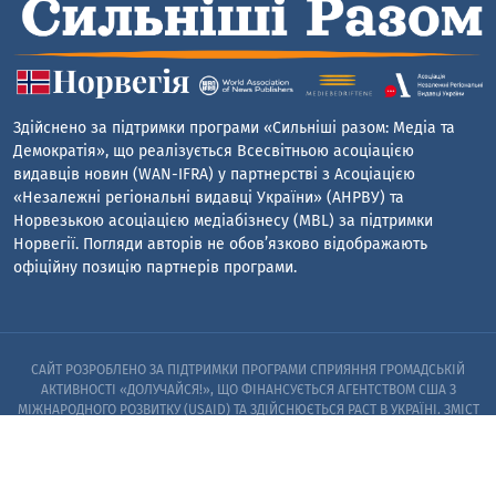
Здійснено за підтримки програми «Сильніші разом: Медіа та
Демократія», що реалізується Всесвітньою асоціацією
видавців новин (WAN-IFRA) у партнерстві з Асоціацією
«Незалежні регіональні видавці України» (АНРВУ) та
Норвезькою асоціацією медіабізнесу (MBL) за підтримки
Норвегії. Погляди авторів не обов’язково відображають
офіційну позицію партнерів програми.
САЙТ РОЗРОБЛЕНО ЗА ПІДТРИМКИ ПРОГРАМИ СПРИЯННЯ ГРОМАДСЬКІЙ
АКТИВНОСТІ «ДОЛУЧАЙСЯ!», ЩО ФІНАНСУЄТЬСЯ АГЕНТСТВОМ США З
МІЖНАРОДНОГО РОЗВИТКУ (USAID) ТА ЗДІЙСНЮЄТЬСЯ PACT В УКРАЇНІ. ЗМІСТ
САЙТУ Є ВИНЯТКОВОЮ ВІДПОВІДАЛЬНІСТЮ PACT ТА ЙОГО ПАРТНЕРІВ I НЕ
ОБОВ’ЯЗКОВО ВІДОБРАЖАЄ ПОГЛЯДИ АГЕНТСТВА США З МІЖНАРОДНОГО
РОЗВИТКУ (USAID) АБО УРЯДУ США