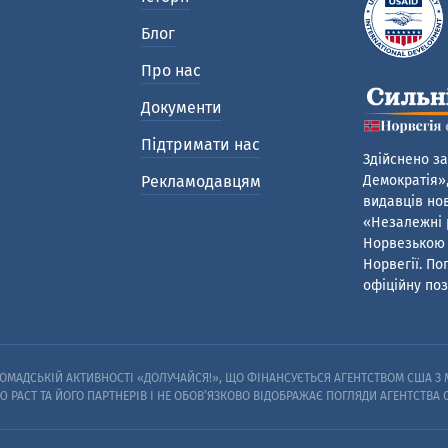
Блог
Про нас
Документи
Підтримати нас
Здійснено за
Рекламодавцям
Демократія»,
видавців нов
«Незалежні р
Норвезькою 
Норвегії. По
офіційну поз
МАДСЬКІЙ АКТИВНОСТІ «ДОЛУЧАЙСЯ!», ЩО ФІНАНСУЄТЬСЯ АГЕНТСТВОМ США З М
Ю PACT ТА ЙОГО ПАРТНЕРІВ I НЕ ОБОВ’ЯЗКОВО ВІДОБРАЖАЄ ПОГЛЯДИ АГЕНТСТВА