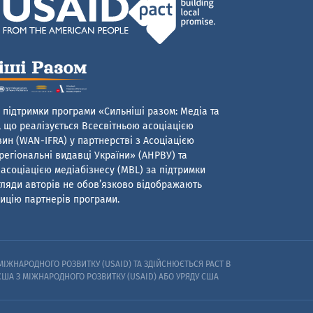
 підтримки програми «Сильніші разом: Медіа та
 що реалізується Всесвітньою асоціацією
ин (WAN-IFRA) у партнерстві з Асоціацією
егіональні видавці України» (АНРВУ) та
асоціацією медіабізнесу (MBL) за підтримки
гляди авторів не обов’язково відображають
ицію партнерів програми.
ІЖНАРОДНОГО РОЗВИТКУ (USAID) ТА ЗДІЙСНЮЄТЬСЯ PACT В
 США З МІЖНАРОДНОГО РОЗВИТКУ (USAID) АБО УРЯДУ США