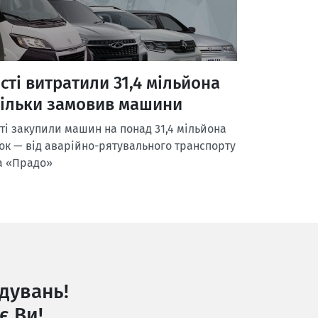
сті витратили 31,4 мільйона
скільки замовив машини
ті закупили машин на понад 31,4 мільйона
ок — від аварійно-рятувального транспорту
а «Прадо»
дувань!
є Ви!