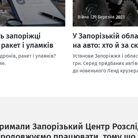
Війна |
29 Березня 2023
ть запоріжці
У Запорізькій обла
 ракет і уламків
на авто: хто й за 
дронів, ракет і уламків?
Установи Запоріжжя і облас
ме.
грн. Серед придбаних автів
до новенького Ленд крузер
тримали Запорізький Центр Розслі
родовжуємо працювати, тому що 