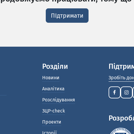
ПІдтримати
Розділи
Підтри
Новини
Зробіть до
Аналітика
Розслідування
ЗЦР-check
Розроб
Проекти
Історії