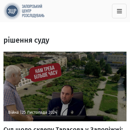
рішення суду
Війна |
25 Листопада 2024
Суд щодо скверу Тарасова у Запоріжжі: