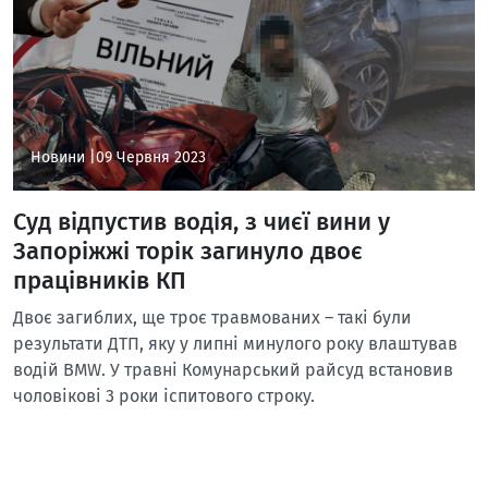
Новини |
09 Червня 2023
Суд відпустив водія, з чиєї вини у
Запоріжжі торік загинуло двоє
працівників КП
Двоє загиблих, ще троє травмованих – такі були
результати ДТП, яку у липні минулого року влаштував
водій BMW. У травні Комунарський райсуд встановив
чоловікові 3 роки іспитового строку.