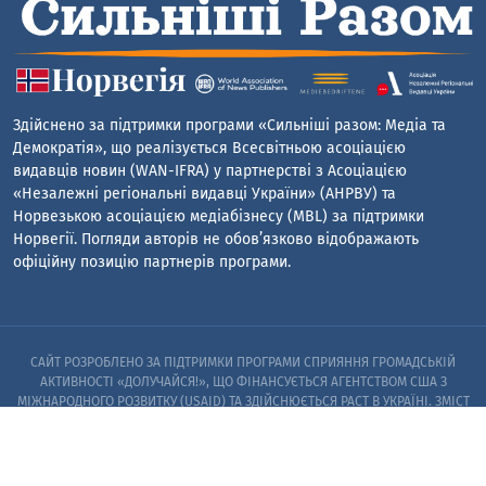
Здійснено за підтримки програми «Сильніші разом: Медіа та
Демократія», що реалізується Всесвітньою асоціацією
видавців новин (WAN-IFRA) у партнерстві з Асоціацією
«Незалежні регіональні видавці України» (АНРВУ) та
Норвезькою асоціацією медіабізнесу (MBL) за підтримки
Норвегії. Погляди авторів не обов’язково відображають
офіційну позицію партнерів програми.
САЙТ РОЗРОБЛЕНО ЗА ПІДТРИМКИ ПРОГРАМИ СПРИЯННЯ ГРОМАДСЬКІЙ
АКТИВНОСТІ «ДОЛУЧАЙСЯ!», ЩО ФІНАНСУЄТЬСЯ АГЕНТСТВОМ США З
МІЖНАРОДНОГО РОЗВИТКУ (USAID) ТА ЗДІЙСНЮЄТЬСЯ PACT В УКРАЇНІ. ЗМІСТ
САЙТУ Є ВИНЯТКОВОЮ ВІДПОВІДАЛЬНІСТЮ PACT ТА ЙОГО ПАРТНЕРІВ I НЕ
ОБОВ’ЯЗКОВО ВІДОБРАЖАЄ ПОГЛЯДИ АГЕНТСТВА США З МІЖНАРОДНОГО
РОЗВИТКУ (USAID) АБО УРЯДУ США